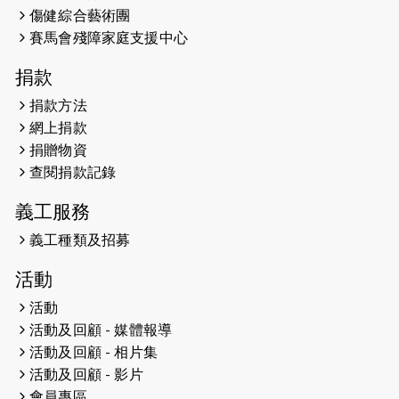
2026-05-07
猛龍長跑隊恆常練習 - 5月7日（19:00
傷健綜合藝術團
開始）
賽馬會殘障家庭支援中心
2026-04-30
猛龍長跑隊恆常練習 - 4月30日
捐款
（19:00開始）
捐款方法
網上捐款
2026-04-25
【 嘉里x 猛龍 行太平山 】
捐贈物資
2026-04-24
查閱捐款記錄
「猛龍慈善共融音樂夜」
義工服務
2026-04-23
猛龍長跑隊恆常練習 - 4月23日
（19:00開始）
義工種類及招募
2026-04-19
「愛護兒童全城舞動創彩虹」SDG 千
活動
人創世界紀錄
活動
活動及回顧 - 媒體報導
2026-04-16
猛龍長跑隊恆常練習 - 4月16日
（19:00開始）
活動及回顧 - 相片集
活動及回顧 - 影片
2026-04-12
50+閃亮人生先導計劃—第四次慈善賽
會員專區