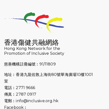
2026-07-25
世界肝炎日 - 免費乙肝快測活動
2026-07-23
猛龍長跑隊恆常練習 - 7月23日
（19:00開始）
2026-07-16
猛龍長跑隊恆常練習 - 7月16日
（19:00開始）
香港傷健共融網絡
2026-07-10
【猛龍戈壁118公里分享暨香港傷健共
Hong Kong Network for the
Promotion of Inclusive Society
融網絡15周年晚宴】
慈善機構註冊編號︰91/11809
2026-07-09
猛龍長跑隊恆常練習 - 7月9日（19:00
開始）
地址︰香港九龍佐敦上海街80號華海廣場10樓1001
2026-07-02
猛龍長跑隊恆常練習 - 7月2日（19:00
室
開始）
電話︰2771 9666
傳真︰2787 0917
2026-06-25
猛龍長跑隊恆常練習 - 6月25日
電郵︰
info@inclusive.org.hk
（19:00開始）
Facebook︰