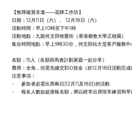
【無障礙賞非遺——花牌工作坊】
日期：12月11日（六） 、 12月18日（六）
活動時間：早上10時至下午1時
活動地點：九龍何文田牧愛街（香港都會大學正校園）
集合時間地點：早上9時30分，何文田站大堂客戶服務
名額：15人（名額與馬會計劃家庭一起分享）
費用：全免，但需先繳交$50按金（於12月18日活動完
注意事項：
-
參加者必需出席兩日(12月11及18日)的活動
-
報名人數如超過報名額，將以經常出席恆常練習和早