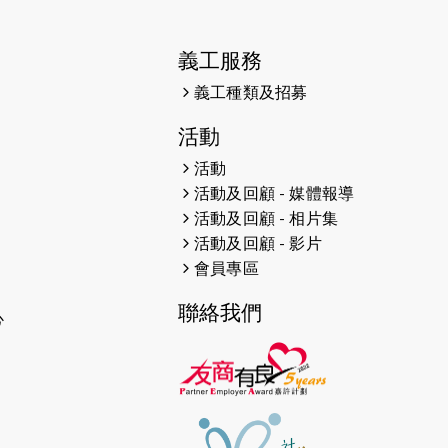
2026-04-30
猛龍長跑隊恆常練習 - 4月30日
（19:00開始）
義工服務
2026-04-25
【 嘉里x 猛龍 行太平山 】
義工種類及招募
2026-04-24
「猛龍慈善共融音樂夜」
活動
2026-04-23
猛龍長跑隊恆常練習 - 4月23日
活動
（19:00開始）
活動及回顧 - 媒體報導
活動及回顧 - 相片集
2026-04-19
「愛護兒童全城舞動創彩虹」SDG
活動及回顧 - 影片
千人創世界紀錄
會員專區
2026-04-16
猛龍長跑隊恆常練習 - 4月16日
聯絡我們
（19:00開始）
心
2026-04-12
50+閃亮人生先導計劃—第四次慈善
賽事----小Q慈善跑及嘉年華活動
2026-04-11
Stone越野跑班 -- 香港五峰（滿）