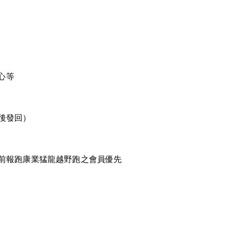
中心等
成後發回）
前報跑康業猛龍越野跑之會員優先