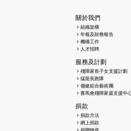
關於我們
組織架構
年報及財務報告
機構工作
人才招聘
服務及計劃
殘障家長子女支援計劃
猛龍長跑隊
傷健綜合藝術團
賽馬會殘障家庭支援中
捐款
捐款方法
網上捐款
捐贈物資