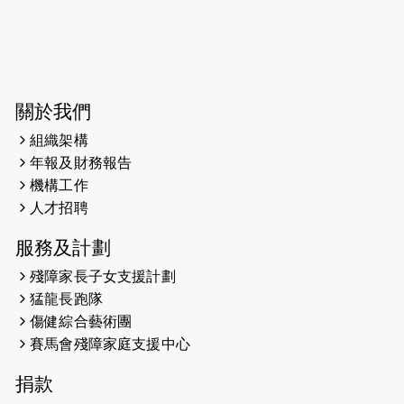
2026-06-04
猛龍長跑隊恆常練習 - 6月4日（19:00
開始）
2026-05-28
猛龍長跑隊恆常練習 - 5月28日
關於我們
（19:00開始）
組織架構
2026-05-22
猛龍戈壁慈善行 2026
年報及財務報告
機構工作
2026-05-21
猛龍長跑隊恆常練習 - 5月21日
人才招聘
（19:00開始）
服務及計劃
2026-05-14
猛龍長跑隊恆常練習 - 5月14日
殘障家長子女支援計劃
（19:00開始）
猛龍長跑隊
2026-05-07
猛龍長跑隊恆常練習 - 5月7日（19:00
傷健綜合藝術團
開始）
賽馬會殘障家庭支援中心
2026-04-30
猛龍長跑隊恆常練習 - 4月30日
捐款
（19:00開始）