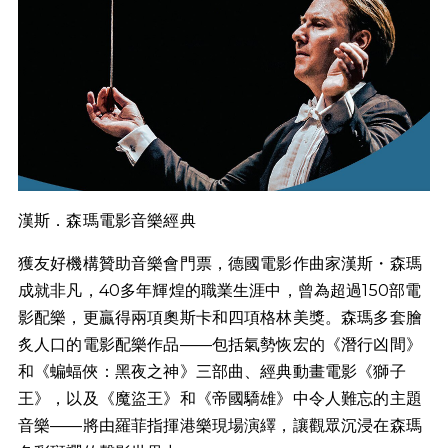
漢斯．森瑪電影音樂經典
獲友好機構贊助音樂會門票，德國電影作曲家漢斯・森瑪
成就非凡，40多年輝煌的職業生涯中，曾為超過150部電
影配樂，更贏得兩項奧斯卡和四項格林美獎。森瑪多套膾
炙人口的電影配樂作品——包括氣勢恢宏的《潛行凶間》
和《蝙蝠俠：黑夜之神》三部曲、經典動畫電影《獅子
王》，以及《魔盜王》和《帝國驕雄》中令人難忘的主題
音樂——將由羅菲指揮港樂現場演繹，讓觀眾沉浸在森瑪