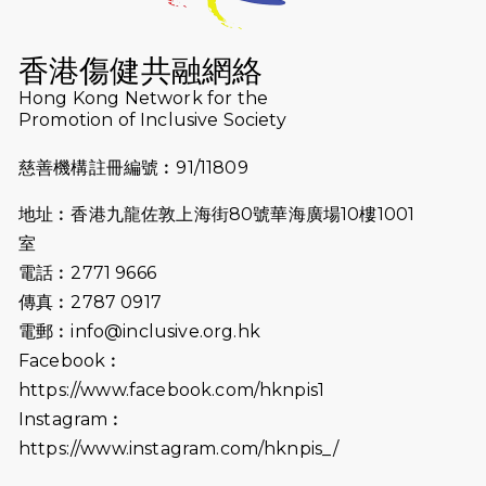
2026-07-16
猛龍長跑隊恆常練習 - 7月16日
（19:00開始）
香港傷健共融網絡
2026-07-10
【猛龍戈壁118公里分享暨香港傷健共
Hong Kong Network for the
Promotion of Inclusive Society
融網絡15周年晚宴】
慈善機構註冊編號︰91/11809
2026-07-09
猛龍長跑隊恆常練習 - 7月9日（19:00
開始）
地址︰香港九龍佐敦上海街80號華海廣場10樓1001
2026-07-02
猛龍長跑隊恆常練習 - 7月2日（19:00
室
開始）
電話︰2771 9666
傳真︰2787 0917
2026-06-25
猛龍長跑隊恆常練習 - 6月25日
電郵︰
info@inclusive.org.hk
（19:00開始）
Facebook︰
2026-06-18
猛龍長跑隊恆常練習 - 6月18日
https://www.facebook.com/hknpis1
（19:00開始）打風取消
Instagram︰
https://www.instagram.com/hknpis_/
2026-06-11
猛龍長跑隊恆常練習 - 6月11日（19:00
開始）