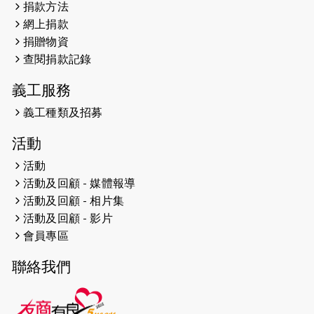
捐款方法
網上捐款
2026-04-25
【 嘉里x 猛龍 行太平山 】
捐贈物資
2026-04-24
查閱捐款記錄
「猛龍慈善共融音樂夜」
義工服務
2026-04-23
猛龍長跑隊恆常練習 - 4月23日
（19:00開始）
義工種類及招募
2026-04-19
「愛護兒童全城舞動創彩虹」SDG 千
活動
人創世界紀錄
活動
活動及回顧 - 媒體報導
2026-04-16
猛龍長跑隊恆常練習 - 4月16日
（19:00開始）
活動及回顧 - 相片集
活動及回顧 - 影片
2026-04-12
50+閃亮人生先導計劃—第四次慈善賽
會員專區
事----小Q慈善跑及嘉年華活動
聯絡我們
2026-04-11
Stone越野跑班 -- 香港五峰（滿）
2026-04-10
太古家＋賞系列：漫步魔術與音樂