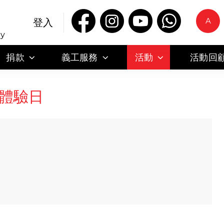
A
登入
ty
捐款
義工服務
活動
活動回
體驗日