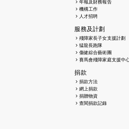
年報及財務報告
機構工作
人才招聘
服務及計劃
殘障家長子女支援計劃
猛龍長跑隊
傷健綜合藝術團
賽馬會殘障家庭支援中
捐款
捐款方法
網上捐款
捐贈物資
查閱捐款記錄