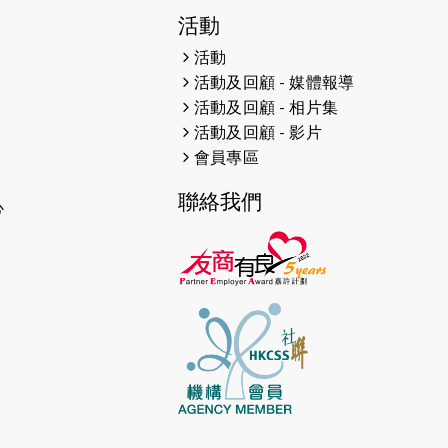
2026-04-30
猛龍長跑隊恆常練習 - 4月30日
活動
（19:00開始）
活動
2026-04-25
【 嘉里x 猛龍 行太平山 】
活動及回顧 - 媒體報導
活動及回顧 - 相片集
2026-04-24
「猛龍慈善共融音樂夜」
活動及回顧 - 影片
會員專區
2026-04-23
猛龍長跑隊恆常練習 - 4月23日
（19:00開始）
聯絡我們
心
2026-04-19
「愛護兒童全城舞動創彩虹」SDG
千人創世界紀錄
2026-04-16
猛龍長跑隊恆常練習 - 4月16日
（19:00開始）
2026-04-12
50+閃亮人生先導計劃—第四次慈善
賽事----小Q慈善跑及嘉年華活動
2026-04-11
Stone越野跑班 -- 香港五峰（滿）