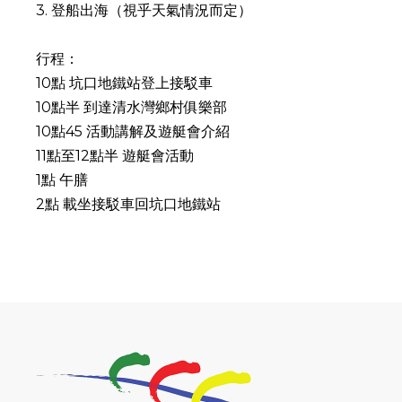
3. 登船出海（視乎天氣情況而定）
行程：
10點 坑口地鐵站登上接駁車
10點半 到達清水灣鄉村俱樂部
10點45 活動講解及遊艇會介紹
11點至12點半 遊艇會活動
1點 午膳
2點 載坐接駁車回坑口地鐵站