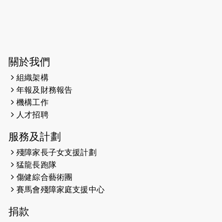
2026-06-04
猛龍長跑隊恆常練習 - 6月4日（19:00
開始）
2026-05-28
猛龍長跑隊恆常練習 - 5月28日
關於我們
（19:00開始）
組織架構
2026-05-22
猛龍戈壁慈善行 2026
年報及財務報告
機構工作
2026-05-21
猛龍長跑隊恆常練習 - 5月21日
人才招聘
（19:00開始）
服務及計劃
2026-05-14
猛龍長跑隊恆常練習 - 5月14日
殘障家長子女支援計劃
（19:00開始）
猛龍長跑隊
2026-05-07
猛龍長跑隊恆常練習 - 5月7日（19:00
傷健綜合藝術團
開始）
賽馬會殘障家庭支援中心
2026-04-30
猛龍長跑隊恆常練習 - 4月30日
捐款
（19:00開始）