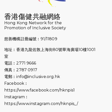
2026-07-16
猛龍長跑隊恆常練習 - 7月16日
（19:00開始）
香港傷健共融網絡
2026-07-10
【猛龍戈壁118公里分享暨香港傷健共
Hong Kong Network for the
Promotion of Inclusive Society
融網絡15周年晚宴】
慈善機構註冊編號︰91/11809
2026-07-09
猛龍長跑隊恆常練習 - 7月9日（19:00
開始）
地址︰香港九龍佐敦上海街80號華海廣場10樓1001
2026-07-02
猛龍長跑隊恆常練習 - 7月2日（19:00
室
開始）
電話︰2771 9666
傳真︰2787 0917
2026-06-25
猛龍長跑隊恆常練習 - 6月25日
電郵︰
info@inclusive.org.hk
（19:00開始）
Facebook︰
2026-06-18
猛龍長跑隊恆常練習 - 6月18日
https://www.facebook.com/hknpis1
（19:00開始）打風取消
Instagram︰
https://www.instagram.com/hknpis_/
2026-06-11
猛龍長跑隊恆常練習 - 6月11日（19:00
開始）