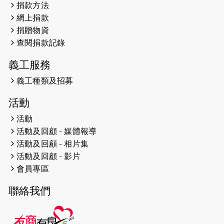
捐款方法
網上捐款
2026-04-25
【 嘉里x 猛龍 行太平山 】
捐贈物資
2026-04-24
查閱捐款記錄
「猛龍慈善共融音樂夜」
義工服務
2026-04-23
猛龍長跑隊恆常練習 - 4月23日
（19:00開始）
義工種類及招募
2026-04-19
「愛護兒童全城舞動創彩虹」SDG 千
活動
人創世界紀錄
活動
活動及回顧 - 媒體報導
2026-04-16
猛龍長跑隊恆常練習 - 4月16日
（19:00開始）
活動及回顧 - 相片集
活動及回顧 - 影片
2026-04-12
50+閃亮人生先導計劃—第四次慈善賽
會員專區
事----小Q慈善跑及嘉年華活動
聯絡我們
2026-04-11
Stone越野跑班 -- 香港五峰（滿）
2026-04-10
太古家＋賞系列：漫步魔術與音樂