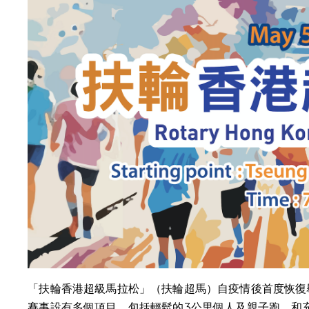
「扶輪香港超級馬拉松」（扶輪超馬）自疫情後首度恢復
賽事設有多個項目，包括輕鬆的3公里個人及親子跑、和充