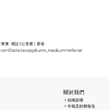
將軍澳
增設3公里賽 | 香港
urce=01articlecopy&utm_medium=referral
關於我們
組織架構
年報及財務報告