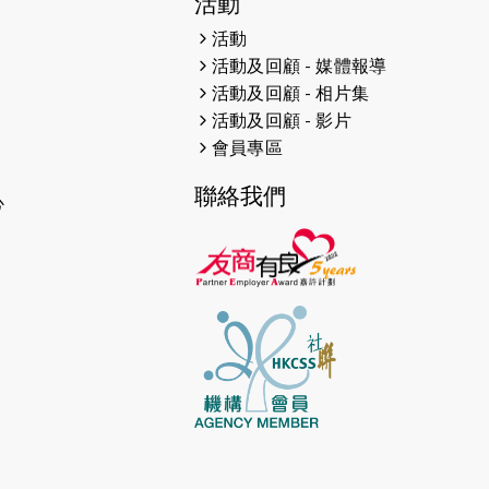
活動
2026-04-30
猛龍長跑隊恆常練習 - 4月30日
（19:00開始）
活動
活動及回顧 - 媒體報導
2026-04-25
【 嘉里x 猛龍 行太平山 】
活動及回顧 - 相片集
活動及回顧 - 影片
2026-04-24
「猛龍慈善共融音樂夜」
會員專區
2026-04-23
猛龍長跑隊恆常練習 - 4月23日
聯絡我們
（19:00開始）
心
2026-04-19
「愛護兒童全城舞動創彩虹」SDG
千人創世界紀錄
2026-04-16
猛龍長跑隊恆常練習 - 4月16日
（19:00開始）
2026-04-12
50+閃亮人生先導計劃—第四次慈善
賽事----小Q慈善跑及嘉年華活動
2026-04-11
Stone越野跑班 -- 香港五峰（滿）