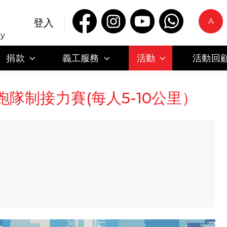
A
登入
ty
捐款
義工服務
活動
活動回
跑隊制接力賽(每人5-10公里）