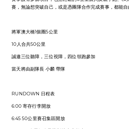
賽，無論想突破自己，或是憑團隊合作完成賽事，都能自
將軍澳大橋1個圈5公里
10人合共50公里
誠邀三位聽障，三位視障，四位領跑參加
當天將由副隊長 小麟 帶隊
RUNDOWN 日程表
6:00 寄存行李開放
6:45 50公里賽召集區開放