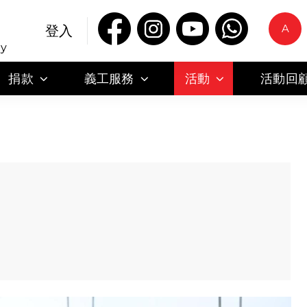
A
登入
ty
捐款
義工服務
活動
活動回