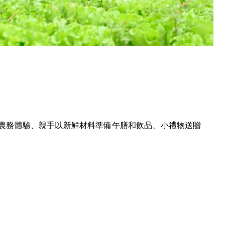
農務體驗、親手以新鮮材料準備午膳和飲品、小禮物送贈