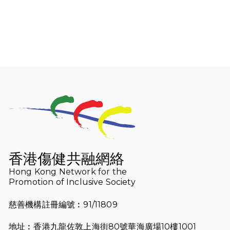
2026-08-06
猛龍長跑隊恆常練習 - 8月6日（19:00
開始）
2026-07-30
猛龍長跑隊恆常練習 - 7月30日
（19:00開始）
2026-07-25
世界肝炎日 - 免費乙肝快測活動
2026-07-23
猛龍長跑隊恆常練習 - 7月23日
（19:00開始）
2026-07-16
猛龍長跑隊恆常練習 - 7月16日
（19:00開始）
香港傷健共融網絡
2026-07-10
【猛龍戈壁118公里分享暨香港傷健共
Hong Kong Network for the
Promotion of Inclusive Society
融網絡15周年晚宴】
慈善機構註冊編號︰91/11809
2026-07-09
猛龍長跑隊恆常練習 - 7月9日（19:00
開始）
地址︰香港九龍佐敦上海街80號華海廣場10樓1001