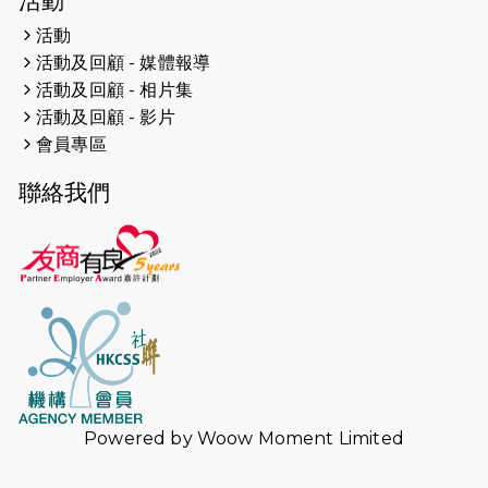
活動
人創世界紀錄
活動
活動及回顧 - 媒體報導
2026-04-16
猛龍長跑隊恆常練習 - 4月16日
（19:00開始）
活動及回顧 - 相片集
活動及回顧 - 影片
2026-04-12
50+閃亮人生先導計劃—第四次慈善賽
會員專區
事----小Q慈善跑及嘉年華活動
聯絡我們
2026-04-11
Stone越野跑班 -- 香港五峰（滿）
2026-04-10
太古家＋賞系列：漫步魔術與音樂
2026-04-09
猛龍長跑隊恆常練習 - 4月9日（19:00
開始）
2026-04-02
猛龍長跑隊恆常練習 - 4月2日（19:00
開始）
Powered by
Woow Moment Limited
2026-03-26
猛龍長跑隊恆常練習 - 3月26日
（19:00開始）