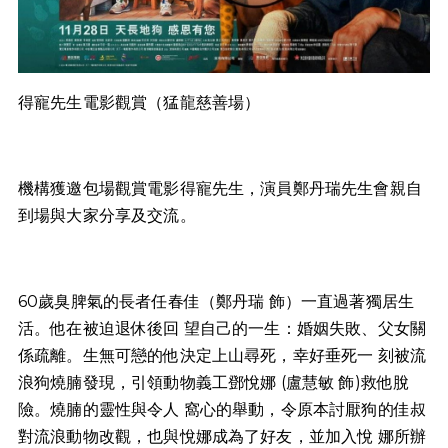
得寵先生電影觀賞（猛龍慈善場）
機構獲邀包場觀賞電影得寵先生，演員鄭丹瑞先生會親自
到場與大家分享及交流。
60歲臭脾氣的長者任春佳（鄭丹瑞 飾）一直過著獨居生
活。他在被迫退休後回 望自己的一生：婚姻失敗、父女關
係疏離。生無可戀的他決定上山尋死，幸好垂死一 刻被流
浪狗燒腩發現，引領動物義工鄧悅娜 (盧慧敏 飾)救他脫
險。燒腩的靈性與令人 窩心的舉動，令原本討厭狗的佳叔
對流浪動物改觀，也與悅娜成為了好友，並加入悅 娜所辦