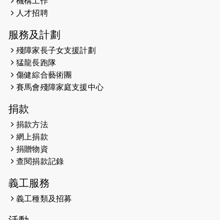
機構工作
2026-05-21
猛龍長跑隊恆常練習 - 5月21日
人才招聘
（19:00開始）
服務及計劃
2026-05-14
猛龍長跑隊恆常練習 - 5月14日
殘障家長子女支援計劃
（19:00開始）
猛龍長跑隊
2026-05-07
猛龍長跑隊恆常練習 - 5月7日（19:00
傷健綜合藝術團
開始）
賽馬會殘障家庭支援中心
2026-04-30
猛龍長跑隊恆常練習 - 4月30日
捐款
（19:00開始）
捐款方法
網上捐款
2026-04-25
【 嘉里x 猛龍 行太平山 】
捐贈物資
2026-04-24
查閱捐款記錄
「猛龍慈善共融音樂夜」
義工服務
2026-04-23
猛龍長跑隊恆常練習 - 4月23日
（19:00開始）
義工種類及招募
2026-04-19
「愛護兒童全城舞動創彩虹」SDG 千