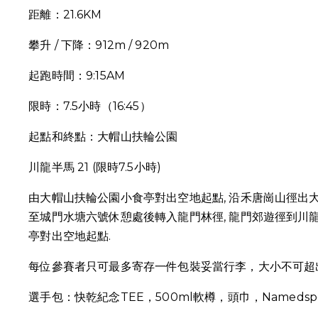
距離：21.6KM
攀升 / 下降：912m / 920m
起跑時間：9:15AM
限時：7.5小時（16:45）
起點和終點：大帽山扶輪公園
川龍半馬 21 (限時7.5小時)
由大帽山扶輪公園小食亭對出空地起點, 沿禾唐崗山徑出
至城門水塘六號休憩處後轉入龍門林徑, 龍門郊遊徑到川
亭對出空地起點.
每位參賽者只可最多寄存一件包裝妥當行李，大小不可超出
選手包：快乾紀念TEE，500ml軟樽，頭巾，Namedsp