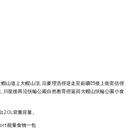
大帽山道上大帽山頂, 沿麥理浩徑逆走至鉛礦凹接上衛奕信徑
龍, 川龍後再沿扶輪公園自然教育徑返回大帽山扶輪公園小食
20L背囊容量。
ort能量食物一包