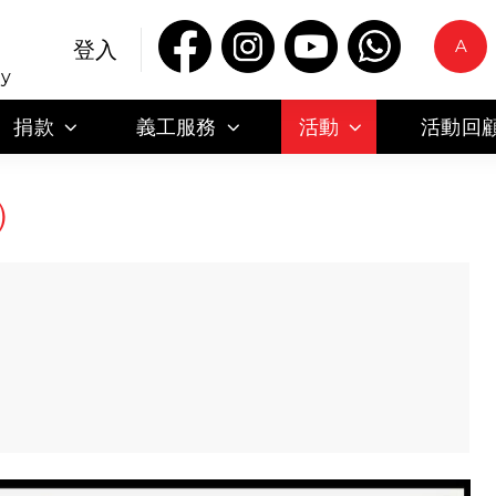
A
登入
ty
捐款
義工服務
活動
活動回
）