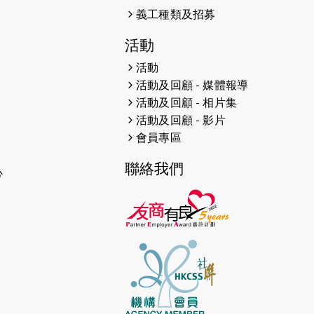
義工種類及招募
2026-03-05
猛龍長跑隊恆常練習 - 3月5日
活動
（19:00開始）
活動
2026-02-26
猛龍長跑隊恆常練習 - 2月26日
活動及回顧 - 媒體報導
（19:00開始）
活動及回顧 - 相片集
活動及回顧 - 影片
2026-02-19
川龍越野賽（大使VL送出優惠）
會員專區
2026-02-12
猛龍長跑隊恆常練習 - 2月12日
聯絡我們
（19:00開始）
心
2026-02-07
猛龍共融旅遊團第五站 - 清遠
2026-02-05
猛龍長跑隊恆常練習 - 2月5日
（19:00開始）
2026-02-01
明愛之友慈善跑2026
2026-01-31
太古樂在社區音樂會：光影歷險: 經