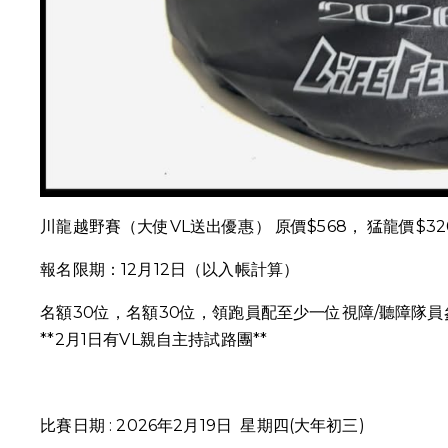
川龍越野賽（大使VL送出優惠） 原價$568， 猛龍價$32
報名限期：12月12日（以入帳計算）
名額30位，名額30位，領跑員配至少一位視障/聽障隊員
**2月1日有VL親自主持試路團**
比賽日期 : 2026年2月19日 星期四(大年初三)