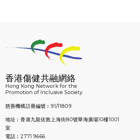
2026-07-30
猛龍長跑隊恆常練習 - 7月30日
（19:00開始）
2026-07-25
世界肝炎日 - 免費乙肝快測活動
2026-07-23
猛龍長跑隊恆常練習 - 7月23日
（19:00開始）
2026-07-16
猛龍長跑隊恆常練習 - 7月16日
（19:00開始）
香港傷健共融網絡
2026-07-10
【猛龍戈壁118公里分享暨香港傷健共
Hong Kong Network for the
Promotion of Inclusive Society
融網絡15周年晚宴】
慈善機構註冊編號︰91/11809
2026-07-09
猛龍長跑隊恆常練習 - 7月9日（19:00
開始）
地址︰香港九龍佐敦上海街80號華海廣場10樓1001
2026-07-02
猛龍長跑隊恆常練習 - 7月2日（19:00
室
開始）
電話︰2771 9666