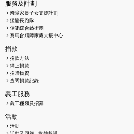
服務及計劃
2026-05-14
猛龍長跑隊恆常練習 - 5月14日
殘障家長子女支援計劃
（19:00開始）
猛龍長跑隊
2026-05-07
猛龍長跑隊恆常練習 - 5月7日（19:00
傷健綜合藝術團
開始）
賽馬會殘障家庭支援中心
2026-04-30
猛龍長跑隊恆常練習 - 4月30日
捐款
（19:00開始）
捐款方法
網上捐款
2026-04-25
【 嘉里x 猛龍 行太平山 】
捐贈物資
2026-04-24
查閱捐款記錄
「猛龍慈善共融音樂夜」
義工服務
2026-04-23
猛龍長跑隊恆常練習 - 4月23日
（19:00開始）
義工種類及招募
2026-04-19
「愛護兒童全城舞動創彩虹」SDG 千
活動
人創世界紀錄
活動
活動及回顧 - 媒體報導
2026-04-16
猛龍長跑隊恆常練習 - 4月16日