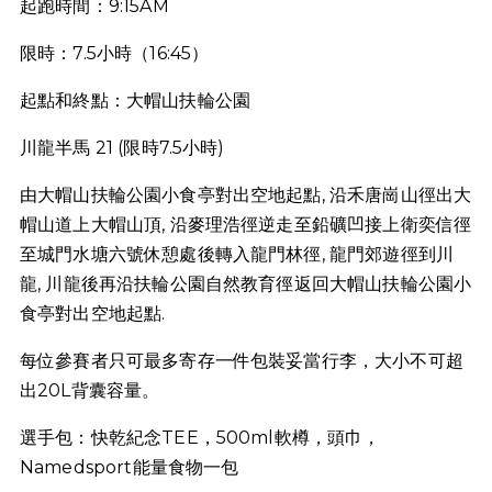
起跑時間：9:15AM
限時：7.5小時（16:45）
起點和終點：大帽山扶輪公園
川龍半馬 21 (限時7.5小時)
由大帽山扶輪公園小食亭對出空地起點, 沿禾唐崗山徑出大
帽山道上大帽山頂, 沿麥理浩徑逆走至鉛礦凹接上衛奕信徑
至城門水塘六號休憩處後轉入龍門林徑, 龍門郊遊徑到川
龍, 川龍後再沿扶輪公園自然教育徑返回大帽山扶輪公園小
食亭對出空地起點.
每位參賽者只可最多寄存一件包裝妥當行李，大小不可超
出20L背囊容量。
選手包：快乾紀念TEE，500ml軟樽，頭巾，
Namedsport能量食物一包