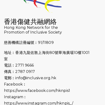
（19:00開始）
2026-07-16
猛龍長跑隊恆常練習 - 7月16日
（19:00開始）
香港傷健共融網絡
2026-07-10
【猛龍戈壁118公里分享暨香港傷健共
Hong Kong Network for the
Promotion of Inclusive Society
融網絡15周年晚宴】
慈善機構註冊編號︰91/11809
2026-07-09
猛龍長跑隊恆常練習 - 7月9日（19:00
開始）
地址︰香港九龍佐敦上海街80號華海廣場10樓1001
2026-07-02
猛龍長跑隊恆常練習 - 7月2日（19:00
室
開始）
電話︰2771 9666
傳真︰2787 0917
2026-06-25
猛龍長跑隊恆常練習 - 6月25日
電郵︰
info@inclusive.org.hk
（19:00開始）
Facebook︰
2026-06-18
猛龍長跑隊恆常練習 - 6月18日
https://www.facebook.com/hknpis1
（19:00開始）打風取消
Instagram︰
https://www.instagram.com/hknpis_/