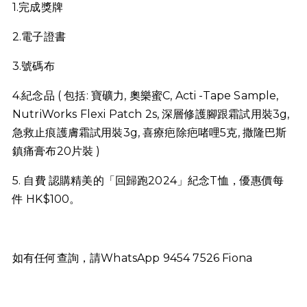
1.完成獎牌
2.電子證書
3.號碼布
4.紀念品 ( 包括: 寶礦力, 奧樂蜜C, Acti -Tape Sample,
NutriWorks Flexi Patch 2s, 深層修護腳跟霜試用裝3g,
急救止痕護膚霜試用裝3g, 喜療疤除疤啫哩5克, 撒隆巴斯
鎮痛膏布20片裝 )
5. 自費 認購精美的「回歸跑2024」紀念T恤，優惠價每
件 HK$100。
如有任何查詢，請WhatsApp 9454 7526 Fiona