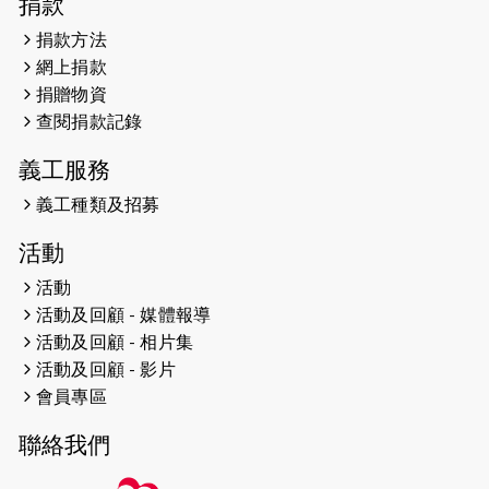
2026-04-30
猛龍長跑隊恆常練習 - 4月30日
捐款
（19:00開始）
捐款方法
網上捐款
2026-04-25
【 嘉里x 猛龍 行太平山 】
捐贈物資
2026-04-24
查閱捐款記錄
「猛龍慈善共融音樂夜」
義工服務
2026-04-23
猛龍長跑隊恆常練習 - 4月23日
（19:00開始）
義工種類及招募
2026-04-19
「愛護兒童全城舞動創彩虹」SDG 千
活動
人創世界紀錄
活動
活動及回顧 - 媒體報導
2026-04-16
猛龍長跑隊恆常練習 - 4月16日
（19:00開始）
活動及回顧 - 相片集
活動及回顧 - 影片
2026-04-12
50+閃亮人生先導計劃—第四次慈善賽
會員專區
事----小Q慈善跑及嘉年華活動
聯絡我們
2026-04-11
Stone越野跑班 -- 香港五峰（滿）