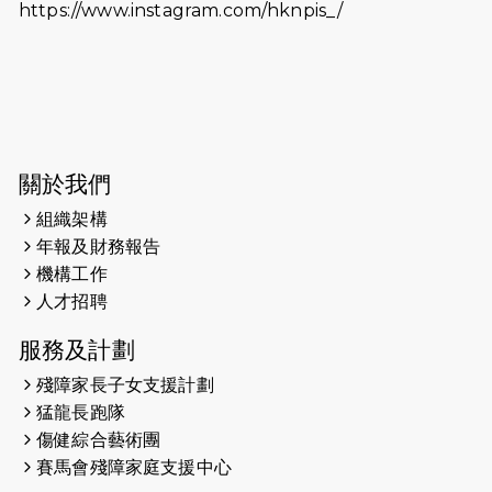
https://www.instagram.com/hknpis_/
2026-06-11
猛龍長跑隊恆常練習 - 6月11日（19:00
開始）
2026-06-04
猛龍長跑隊恆常練習 - 6月4日（19:00
開始）
2026-05-28
猛龍長跑隊恆常練習 - 5月28日
關於我們
（19:00開始）
組織架構
2026-05-22
猛龍戈壁慈善行 2026
年報及財務報告
機構工作
2026-05-21
猛龍長跑隊恆常練習 - 5月21日
人才招聘
（19:00開始）
服務及計劃
2026-05-14
猛龍長跑隊恆常練習 - 5月14日
殘障家長子女支援計劃
（19:00開始）
猛龍長跑隊
2026-05-07
猛龍長跑隊恆常練習 - 5月7日（19:00
傷健綜合藝術團
開始）
賽馬會殘障家庭支援中心