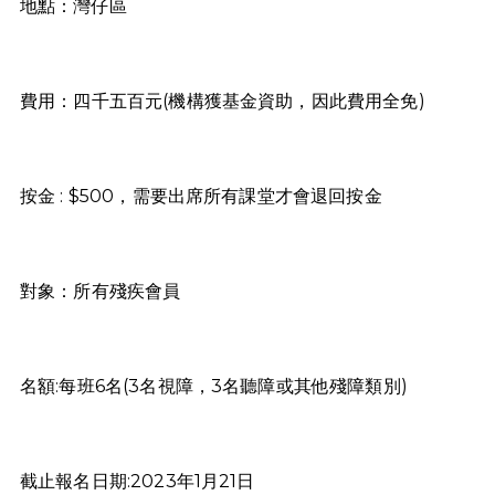
地點：灣仔區
費用：四千五百元(機構獲基金資助，因此費用全免)
按金 : $500，需要出席所有課堂才會退回按金
對象：所有殘疾會員
名額:每班6名(3名視障，3名聽障或其他殘障類別)
截止報名日期:2023年1月21日