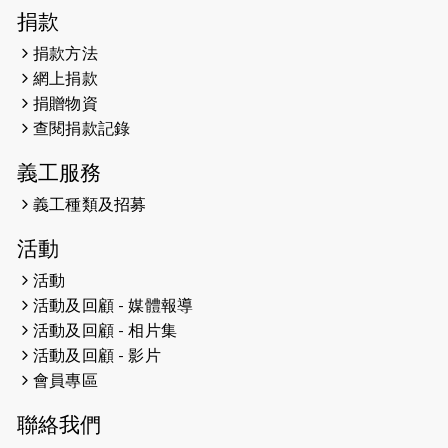
2026-04-30
猛龍長跑隊恆常練習 - 4月30日
捐款
（19:00開始）
捐款方法
網上捐款
2026-04-25
【 嘉里x 猛龍 行太平山 】
捐贈物資
2026-04-24
查閱捐款記錄
「猛龍慈善共融音樂夜」
義工服務
2026-04-23
猛龍長跑隊恆常練習 - 4月23日
（19:00開始）
義工種類及招募
2026-04-19
「愛護兒童全城舞動創彩虹」SDG 千
活動
人創世界紀錄
活動
活動及回顧 - 媒體報導
2026-04-16
猛龍長跑隊恆常練習 - 4月16日
（19:00開始）
活動及回顧 - 相片集
活動及回顧 - 影片
2026-04-12
50+閃亮人生先導計劃—第四次慈善賽
會員專區
事----小Q慈善跑及嘉年華活動
聯絡我們
2026-04-11
Stone越野跑班 -- 香港五峰（滿）