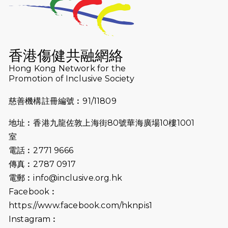
（19:00開始）
2026-07-16
猛龍長跑隊恆常練習 - 7月16日
（19:00開始）
香港傷健共融網絡
2026-07-10
【猛龍戈壁118公里分享暨香港傷健共
Hong Kong Network for the
Promotion of Inclusive Society
融網絡15周年晚宴】
慈善機構註冊編號︰91/11809
2026-07-09
猛龍長跑隊恆常練習 - 7月9日（19:00
開始）
地址︰香港九龍佐敦上海街80號華海廣場10樓1001
2026-07-02
猛龍長跑隊恆常練習 - 7月2日（19:00
室
開始）
電話︰2771 9666
傳真︰2787 0917
2026-06-25
猛龍長跑隊恆常練習 - 6月25日
電郵︰
info@inclusive.org.hk
（19:00開始）
Facebook︰
2026-06-18
猛龍長跑隊恆常練習 - 6月18日
https://www.facebook.com/hknpis1
（19:00開始）打風取消
Instagram︰