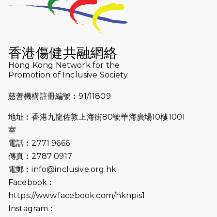
（19:00開始）
2026-07-16
猛龍長跑隊恆常練習 - 7月16日
（19:00開始）
香港傷健共融網絡
2026-07-10
【猛龍戈壁118公里分享暨香港傷健共
Hong Kong Network for the
Promotion of Inclusive Society
融網絡15周年晚宴】
慈善機構註冊編號︰91/11809
2026-07-09
猛龍長跑隊恆常練習 - 7月9日（19:00
開始）
地址︰香港九龍佐敦上海街80號華海廣場10樓1001
2026-07-02
猛龍長跑隊恆常練習 - 7月2日（19:00
室
開始）
電話︰2771 9666
傳真︰2787 0917
2026-06-25
猛龍長跑隊恆常練習 - 6月25日
電郵︰
info@inclusive.org.hk
（19:00開始）
Facebook︰
2026-06-18
猛龍長跑隊恆常練習 - 6月18日
https://www.facebook.com/hknpis1
（19:00開始）打風取消
Instagram︰