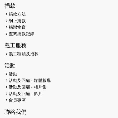
2026-04-30
猛龍長跑隊恆常練習 - 4月30日
捐款
（19:00開始）
捐款方法
網上捐款
2026-04-25
【 嘉里x 猛龍 行太平山 】
捐贈物資
2026-04-24
查閱捐款記錄
「猛龍慈善共融音樂夜」
義工服務
2026-04-23
猛龍長跑隊恆常練習 - 4月23日
（19:00開始）
義工種類及招募
2026-04-19
「愛護兒童全城舞動創彩虹」SDG 千
活動
人創世界紀錄
活動
活動及回顧 - 媒體報導
2026-04-16
猛龍長跑隊恆常練習 - 4月16日
（19:00開始）
活動及回顧 - 相片集
活動及回顧 - 影片
2026-04-12
50+閃亮人生先導計劃—第四次慈善賽
會員專區
事----小Q慈善跑及嘉年華活動
聯絡我們
2026-04-11
Stone越野跑班 -- 香港五峰（滿）