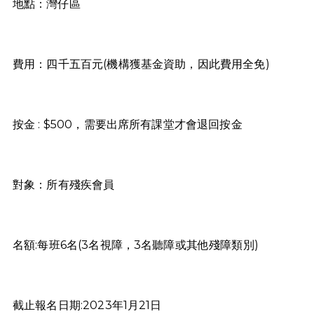
地點：灣仔區
費用：四千五百元(機構獲基金資助，因此費用全免)
按金 : $500，需要出席所有課堂才會退回按金
對象：所有殘疾會員
名額:每班6名(3名視障，3名聽障或其他殘障類別)
截止報名日期:2023年1月21日