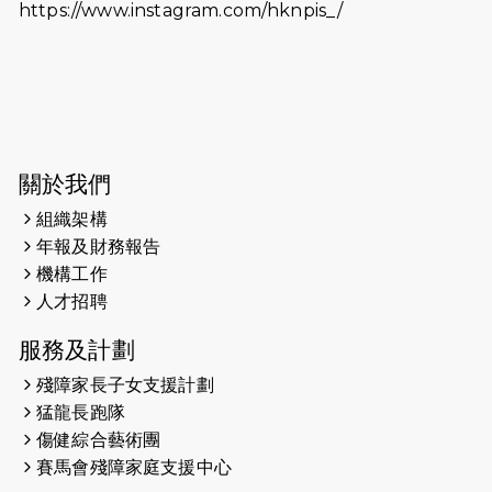
https://www.instagram.com/hknpis_/
2026-06-11
猛龍長跑隊恆常練習 - 6月11日（19:00
開始）
2026-06-04
猛龍長跑隊恆常練習 - 6月4日（19:00
開始）
2026-05-28
猛龍長跑隊恆常練習 - 5月28日
關於我們
（19:00開始）
組織架構
2026-05-22
猛龍戈壁慈善行 2026
年報及財務報告
機構工作
2026-05-21
猛龍長跑隊恆常練習 - 5月21日
人才招聘
（19:00開始）
服務及計劃
2026-05-14
猛龍長跑隊恆常練習 - 5月14日
殘障家長子女支援計劃
（19:00開始）
猛龍長跑隊
2026-05-07
猛龍長跑隊恆常練習 - 5月7日（19:00
傷健綜合藝術團
開始）
賽馬會殘障家庭支援中心