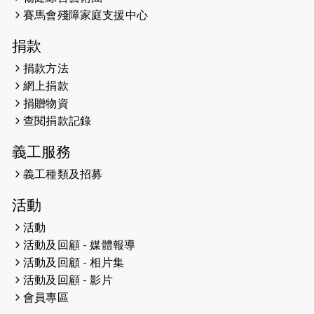
開始）
賽馬會殘障家庭支援中心
2026-04-30
猛龍長跑隊恆常練習 - 4月30日
捐款
（19:00開始）
捐款方法
網上捐款
2026-04-25
【 嘉里x 猛龍 行太平山 】
捐贈物資
2026-04-24
查閱捐款記錄
「猛龍慈善共融音樂夜」
義工服務
2026-04-23
猛龍長跑隊恆常練習 - 4月23日
（19:00開始）
義工種類及招募
2026-04-19
「愛護兒童全城舞動創彩虹」SDG 千
活動
人創世界紀錄
活動
活動及回顧 - 媒體報導
2026-04-16
猛龍長跑隊恆常練習 - 4月16日
（19:00開始）
活動及回顧 - 相片集
活動及回顧 - 影片
2026-04-12
50+閃亮人生先導計劃—第四次慈善賽
會員專區
事----小Q慈善跑及嘉年華活動