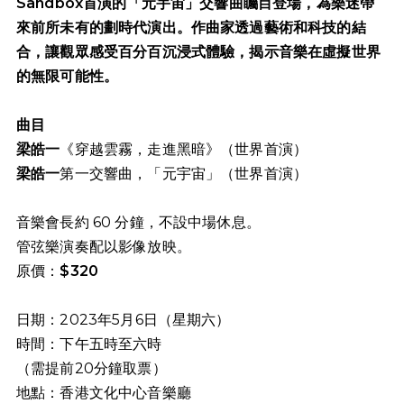
Sandbox首演的「元宇宙」交響曲矚目登場，為樂迷帶
來前所未有的劃時代演出。作曲家透過藝術和科技的結
合，讓觀眾感受百分百沉浸式體驗，揭示音樂在虛擬世界
的無限可能性。
曲目
梁皓一
《穿越雲霧，走進黑暗》（世界首演）
梁皓一
第一交響曲，「元宇宙」（世界首演）
音樂會長約 60 分鐘，不設中場休息。
管弦樂演奏配以影像放映。
原價：
$320
日期：2023年5月6日（星期六）
時間：下午五時至六時
（需提前20分鐘取票）
地點：香港文化中心音樂廳