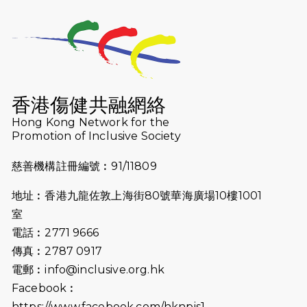
2026-07-23
猛龍長跑隊恆常練習 - 7月23日
（19:00開始）
2026-07-16
猛龍長跑隊恆常練習 - 7月16日
（19:00開始）
香港傷健共融網絡
2026-07-10
【猛龍戈壁118公里分享暨香港傷健共
Hong Kong Network for the
Promotion of Inclusive Society
融網絡15周年晚宴】
慈善機構註冊編號︰91/11809
2026-07-09
猛龍長跑隊恆常練習 - 7月9日（19:00
開始）
地址︰香港九龍佐敦上海街80號華海廣場10樓1001
2026-07-02
猛龍長跑隊恆常練習 - 7月2日（19:00
室
開始）
電話︰2771 9666
傳真︰2787 0917
2026-06-25
猛龍長跑隊恆常練習 - 6月25日
電郵︰
info@inclusive.org.hk
（19:00開始）
Facebook︰
2026-06-18
猛龍長跑隊恆常練習 - 6月18日
https://www.facebook.com/hknpis1