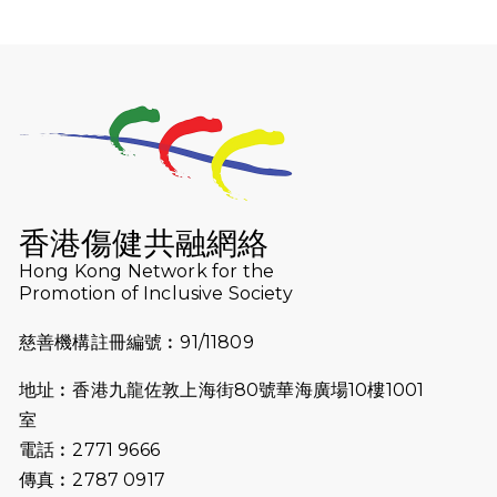
（19:00開始）
2026-07-25
世界肝炎日 - 免費乙肝快測活動
2026-07-23
猛龍長跑隊恆常練習 - 7月23日
（19:00開始）
2026-07-16
猛龍長跑隊恆常練習 - 7月16日
（19:00開始）
香港傷健共融網絡
2026-07-10
【猛龍戈壁118公里分享暨香港傷健共
Hong Kong Network for the
Promotion of Inclusive Society
融網絡15周年晚宴】
慈善機構註冊編號︰91/11809
2026-07-09
猛龍長跑隊恆常練習 - 7月9日（19:00
開始）
地址︰香港九龍佐敦上海街80號華海廣場10樓1001
2026-07-02
猛龍長跑隊恆常練習 - 7月2日（19:00
室
開始）
電話︰2771 9666
傳真︰2787 0917
2026-06-25
猛龍長跑隊恆常練習 - 6月25日