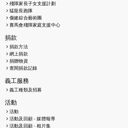
殘障家長子女支援計劃
（19:00開始）
猛龍長跑隊
2026-05-07
猛龍長跑隊恆常練習 - 5月7日（19:00
傷健綜合藝術團
開始）
賽馬會殘障家庭支援中心
2026-04-30
猛龍長跑隊恆常練習 - 4月30日
捐款
（19:00開始）
捐款方法
網上捐款
2026-04-25
【 嘉里x 猛龍 行太平山 】
捐贈物資
2026-04-24
查閱捐款記錄
「猛龍慈善共融音樂夜」
義工服務
2026-04-23
猛龍長跑隊恆常練習 - 4月23日
（19:00開始）
義工種類及招募
2026-04-19
「愛護兒童全城舞動創彩虹」SDG 千
活動
人創世界紀錄
活動
活動及回顧 - 媒體報導
2026-04-16
猛龍長跑隊恆常練習 - 4月16日
（19:00開始）
活動及回顧 - 相片集