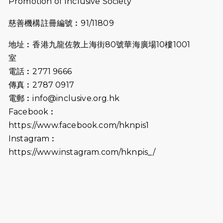
Promotion of Inclusive Society
融網絡15周年晚宴】
慈善機構註冊編號︰91/11809
2026-07-09
猛龍長跑隊恆常練習 - 7月9日（19:00
開始）
地址︰香港九龍佐敦上海街80號華海廣場10樓1001
2026-07-02
猛龍長跑隊恆常練習 - 7月2日（19:00
室
開始）
電話︰2771 9666
傳真︰2787 0917
2026-06-25
猛龍長跑隊恆常練習 - 6月25日
電郵︰
info@inclusive.org.hk
（19:00開始）
Facebook︰
2026-06-18
猛龍長跑隊恆常練習 - 6月18日
https://www.facebook.com/hknpis1
（19:00開始）打風取消
Instagram︰
https://www.instagram.com/hknpis_/
2026-06-11
猛龍長跑隊恆常練習 - 6月11日（19:00
開始）
2026-06-04
猛龍長跑隊恆常練習 - 6月4日（19:00
開始）