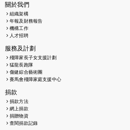
2026-05-28
猛龍長跑隊恆常練習 - 5月28日
關於我們
（19:00開始）
組織架構
2026-05-22
猛龍戈壁慈善行 2026
年報及財務報告
機構工作
2026-05-21
猛龍長跑隊恆常練習 - 5月21日
人才招聘
（19:00開始）
服務及計劃
2026-05-14
猛龍長跑隊恆常練習 - 5月14日
殘障家長子女支援計劃
（19:00開始）
猛龍長跑隊
2026-05-07
猛龍長跑隊恆常練習 - 5月7日（19:00
傷健綜合藝術團
開始）
賽馬會殘障家庭支援中心
2026-04-30
猛龍長跑隊恆常練習 - 4月30日
捐款
（19:00開始）
捐款方法
網上捐款
2026-04-25
【 嘉里x 猛龍 行太平山 】
捐贈物資
2026-04-24
查閱捐款記錄
「猛龍慈善共融音樂夜」