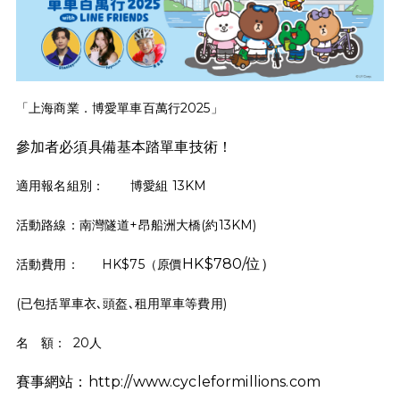
「上海商業．博愛單車百萬行2025」
參加者必須具備基本踏單車技術！
適用報名組別：
博愛組 13KM
活動路線：南灣隧道+昂船洲大橋(約13KM)
HK$780/位）
活動費用：
HK$75（原價
(已包括單車衣､頭盔､租用單車等費用)
名 額：
20人
賽事網站：http://www.cycleformillions.com