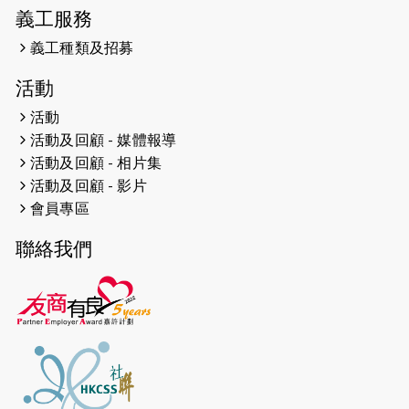
義工服務
2026-04-23
猛龍長跑隊恆常練習 - 4月23日
（19:00開始）
義工種類及招募
2026-04-19
「愛護兒童全城舞動創彩虹」SDG 千
活動
人創世界紀錄
活動
活動及回顧 - 媒體報導
2026-04-16
猛龍長跑隊恆常練習 - 4月16日
（19:00開始）
活動及回顧 - 相片集
活動及回顧 - 影片
2026-04-12
50+閃亮人生先導計劃—第四次慈善賽
會員專區
事----小Q慈善跑及嘉年華活動
聯絡我們
2026-04-11
Stone越野跑班 -- 香港五峰（滿）
2026-04-10
太古家＋賞系列：漫步魔術與音樂
2026-04-09
猛龍長跑隊恆常練習 - 4月9日（19:00
開始）
2026-04-02
猛龍長跑隊恆常練習 - 4月2日（19:00