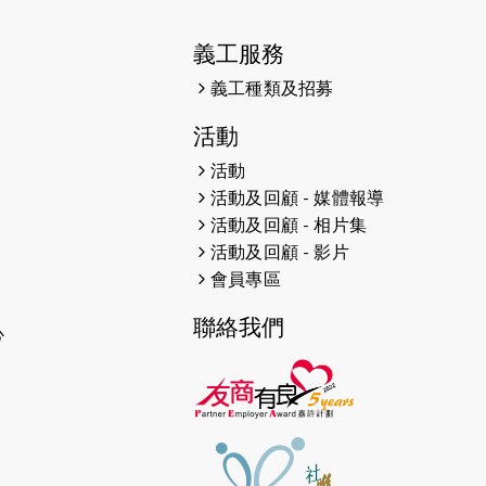
2026-04-30
猛龍長跑隊恆常練習 - 4月30日
（19:00開始）
義工服務
2026-04-25
【 嘉里x 猛龍 行太平山 】
義工種類及招募
2026-04-24
「猛龍慈善共融音樂夜」
活動
活動
2026-04-23
猛龍長跑隊恆常練習 - 4月23日
（19:00開始）
活動及回顧 - 媒體報導
活動及回顧 - 相片集
2026-04-19
「愛護兒童全城舞動創彩虹」SDG
活動及回顧 - 影片
千人創世界紀錄
會員專區
2026-04-16
猛龍長跑隊恆常練習 - 4月16日
聯絡我們
心
（19:00開始）
2026-04-12
50+閃亮人生先導計劃—第四次慈善
賽事----小Q慈善跑及嘉年華活動
2026-04-11
Stone越野跑班 -- 香港五峰（滿）