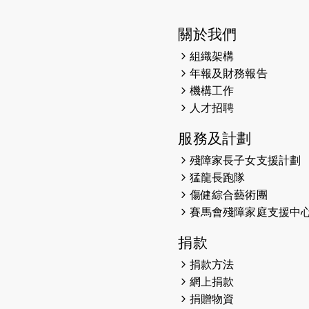
關於我們
組織架構
年報及財務報告
機構工作
人才招聘
服務及計劃
殘障家長子女支援計劃
猛龍長跑隊
傷健綜合藝術團
賽馬會殘障家庭支援中
捐款
捐款方法
網上捐款
捐贈物資