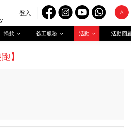
A
登入
ty
捐款
義工服務
活動
活動回
癲傻跑】