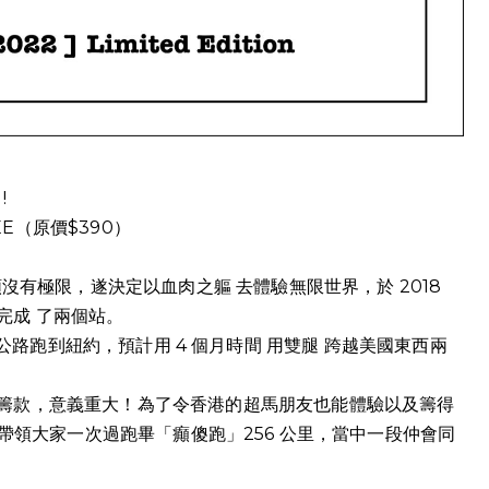
!
EE（原價$390）
沒有極限，遂決定以血肉之軀 去體驗無限世界，於 2018
完成 了兩個站。
 66號公路跑到紐約，預計用 4 個月時間 用雙腿 跨越美國東西兩
籌款，意義重大！為了令香港的超馬朋友也能體驗以及籌得
）帶領大家一次過跑畢「癲傻跑」256 公里，當中一段仲會同