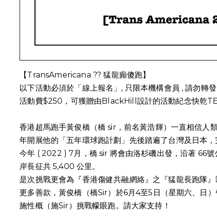
【TransAmericana ?? 猛龍癲傻跑】
以下活動必須於「線上報名」, 只限本機構會員 , 請勿轉發 
活動費$250，可獲贈由BlackHill設計的活動紀念快乾T
香港超馬跑手黃俊橋（橋 sir，前名黃浩輝）一直相信人類
年開展他的「五年環球跑計劃」先後踏遍了台灣及日本，
今年 ( 2022 ) 7月，橋 sir 將會由洛杉磯出發，沿著
岸長征共 5,400 公里。
是次挑戰更會為『香港傷健共融網絡』之『猛龍長跑隊』
更多善款，黃俊橋（橋Sir）於6月4至5日（星期六、日
施性概（施Sir）挑戰幪眼跑。請大家支持！