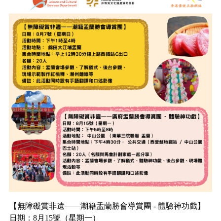
【無障礙賞非遺——潮籍盂蘭勝會導賞團 - 體驗神功戲】
日期：8月15號（星期一）