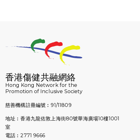
2026-07-30
猛龍長跑隊恆常練習 - 7月30日
（19:00開始）
2026-07-25
世界肝炎日 - 免費乙肝快測活動
2026-07-23
猛龍長跑隊恆常練習 - 7月23日
（19:00開始）
2026-07-16
猛龍長跑隊恆常練習 - 7月16日
（19:00開始）
香港傷健共融網絡
2026-07-10
【猛龍戈壁118公里分享暨香港傷健共
Hong Kong Network for the
Promotion of Inclusive Society
融網絡15周年晚宴】
慈善機構註冊編號︰91/11809
2026-07-09
猛龍長跑隊恆常練習 - 7月9日（19:00
開始）
地址︰香港九龍佐敦上海街80號華海廣場10樓1001
2026-07-02
猛龍長跑隊恆常練習 - 7月2日（19:00
室
開始）
電話︰2771 9666