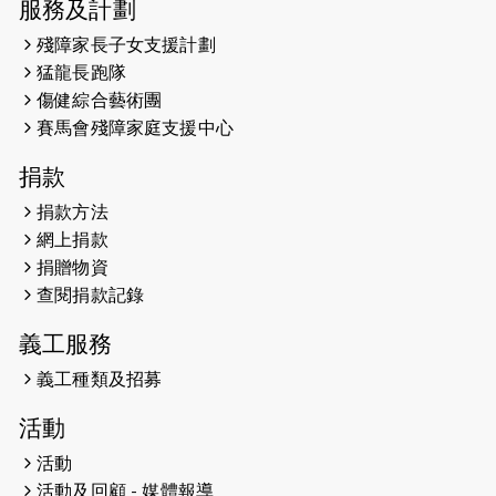
服務及計劃
2026-05-14
猛龍長跑隊恆常練習 - 5月14日
殘障家長子女支援計劃
（19:00開始）
猛龍長跑隊
2026-05-07
猛龍長跑隊恆常練習 - 5月7日（19:00
傷健綜合藝術團
開始）
賽馬會殘障家庭支援中心
2026-04-30
猛龍長跑隊恆常練習 - 4月30日
捐款
（19:00開始）
捐款方法
網上捐款
2026-04-25
【 嘉里x 猛龍 行太平山 】
捐贈物資
2026-04-24
查閱捐款記錄
「猛龍慈善共融音樂夜」
義工服務
2026-04-23
猛龍長跑隊恆常練習 - 4月23日
（19:00開始）
義工種類及招募
2026-04-19
「愛護兒童全城舞動創彩虹」SDG 千
活動
人創世界紀錄
活動
活動及回顧 - 媒體報導
2026-04-16
猛龍長跑隊恆常練習 - 4月16日