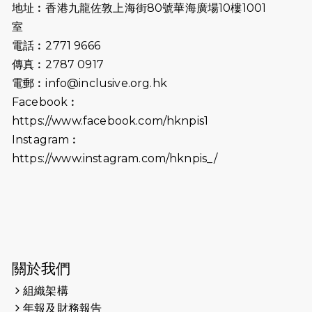
地址︰香港九龍佐敦上海街80號華海廣場10樓1001
2026-07-02
猛龍長跑隊恆常練習 - 7月2日（19:00
室
開始）
電話︰2771 9666
傳真︰2787 0917
2026-06-25
猛龍長跑隊恆常練習 - 6月25日
電郵︰
info@inclusive.org.hk
（19:00開始）
Facebook︰
2026-06-18
猛龍長跑隊恆常練習 - 6月18日
https://www.facebook.com/hknpis1
（19:00開始）打風取消
Instagram︰
https://www.instagram.com/hknpis_/
2026-06-11
猛龍長跑隊恆常練習 - 6月11日（19:00
開始）
2026-06-04
猛龍長跑隊恆常練習 - 6月4日（19:00
開始）
2026-05-28
猛龍長跑隊恆常練習 - 5月28日
關於我們
（19:00開始）
組織架構
2026-05-22
猛龍戈壁慈善行 2026
年報及財務報告