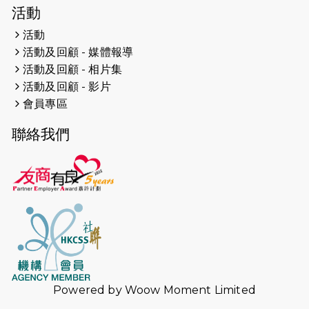
2026-04-19
「愛護兒童全城舞動創彩虹」SDG 千
活動
人創世界紀錄
活動
活動及回顧 - 媒體報導
2026-04-16
猛龍長跑隊恆常練習 - 4月16日
（19:00開始）
活動及回顧 - 相片集
活動及回顧 - 影片
2026-04-12
50+閃亮人生先導計劃—第四次慈善賽
會員專區
事----小Q慈善跑及嘉年華活動
聯絡我們
2026-04-11
Stone越野跑班 -- 香港五峰（滿）
2026-04-10
太古家＋賞系列：漫步魔術與音樂
2026-04-09
猛龍長跑隊恆常練習 - 4月9日（19:00
開始）
2026-04-02
猛龍長跑隊恆常練習 - 4月2日（19:00
開始）
Powered by
Woow Moment Limited
2026-03-26
猛龍長跑隊恆常練習 - 3月26日