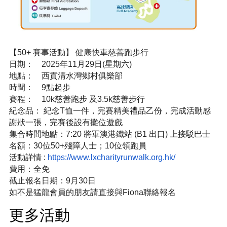
【50+ 賽事活動】 健康快車慈善跑步行
日期： 2025年11月29日(星期六)
地點： 西貢清水灣鄉村俱樂部
時間： 9點起步
賽程： 10k慈善跑步 及3.5k慈善步行
紀念品： 紀念T恤一件，完賽精美禮品乙份，完成活動感
謝狀一張，
完賽後設有攤位遊戲
集合時間地點：7:20 將軍澳港鐵站 (B1 出口) 上接駁巴士
名額：30位50+殘障人士；10位領跑員
活動詳情 :
https://www.
lxcharityrunwalk.org.hk/
費用：全免
截止報名日期：9月30日
如不是猛龍會員的朋友請直接與Fiona聯絡報名
更多活動