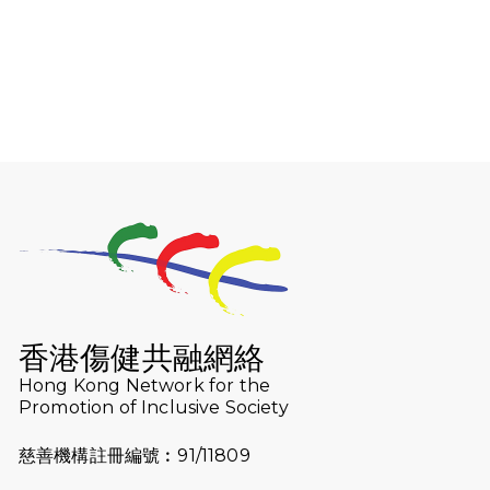
2026-08-06
猛龍長跑隊恆常練習 - 8月6日（19:00
開始）
2026-07-30
猛龍長跑隊恆常練習 - 7月30日
（19:00開始）
2026-07-25
世界肝炎日 - 免費乙肝快測活動
2026-07-23
猛龍長跑隊恆常練習 - 7月23日
（19:00開始）
2026-07-16
猛龍長跑隊恆常練習 - 7月16日
（19:00開始）
香港傷健共融網絡
2026-07-10
【猛龍戈壁118公里分享暨香港傷健共
Hong Kong Network for the
Promotion of Inclusive Society
融網絡15周年晚宴】
慈善機構註冊編號︰91/11809
2026-07-09
猛龍長跑隊恆常練習 - 7月9日（19:00
開始）