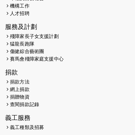
機構工作
2026-05-21
猛龍長跑隊恆常練習 - 5月21日
人才招聘
（19:00開始）
服務及計劃
2026-05-14
猛龍長跑隊恆常練習 - 5月14日
殘障家長子女支援計劃
（19:00開始）
猛龍長跑隊
2026-05-07
猛龍長跑隊恆常練習 - 5月7日（19:00
傷健綜合藝術團
開始）
賽馬會殘障家庭支援中心
2026-04-30
猛龍長跑隊恆常練習 - 4月30日
捐款
（19:00開始）
捐款方法
網上捐款
2026-04-25
【 嘉里x 猛龍 行太平山 】
捐贈物資
2026-04-24
查閱捐款記錄
「猛龍慈善共融音樂夜」
義工服務
2026-04-23
猛龍長跑隊恆常練習 - 4月23日
（19:00開始）
義工種類及招募