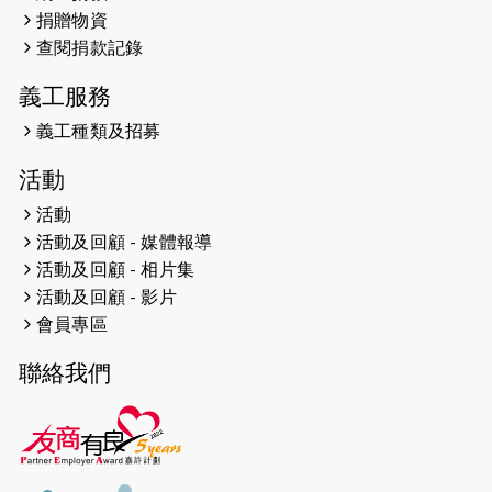
捐贈物資
2026-04-24
查閱捐款記錄
「猛龍慈善共融音樂夜」
義工服務
2026-04-23
猛龍長跑隊恆常練習 - 4月23日
（19:00開始）
義工種類及招募
2026-04-19
「愛護兒童全城舞動創彩虹」SDG 千
活動
人創世界紀錄
活動
活動及回顧 - 媒體報導
2026-04-16
猛龍長跑隊恆常練習 - 4月16日
（19:00開始）
活動及回顧 - 相片集
活動及回顧 - 影片
2026-04-12
50+閃亮人生先導計劃—第四次慈善賽
會員專區
事----小Q慈善跑及嘉年華活動
聯絡我們
2026-04-11
Stone越野跑班 -- 香港五峰（滿）
2026-04-10
太古家＋賞系列：漫步魔術與音樂
2026-04-09
猛龍長跑隊恆常練習 - 4月9日（19:00