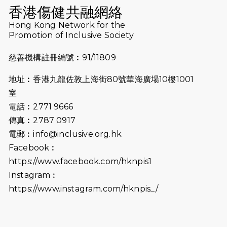
（19:00開始）
香港傷健共融網絡
2026-07-10
【猛龍戈壁118公里分享暨香港傷健共
Hong Kong Network for the
Promotion of Inclusive Society
融網絡15周年晚宴】
慈善機構註冊編號︰91/11809
2026-07-09
猛龍長跑隊恆常練習 - 7月9日（19:00
開始）
地址︰香港九龍佐敦上海街80號華海廣場10樓1001
2026-07-02
猛龍長跑隊恆常練習 - 7月2日（19:00
室
開始）
電話︰2771 9666
傳真︰2787 0917
2026-06-25
猛龍長跑隊恆常練習 - 6月25日
電郵︰
info@inclusive.org.hk
（19:00開始）
Facebook︰
2026-06-18
猛龍長跑隊恆常練習 - 6月18日
https://www.facebook.com/hknpis1
（19:00開始）打風取消
Instagram︰
https://www.instagram.com/hknpis_/
2026-06-11
猛龍長跑隊恆常練習 - 6月11日（19:00
開始）