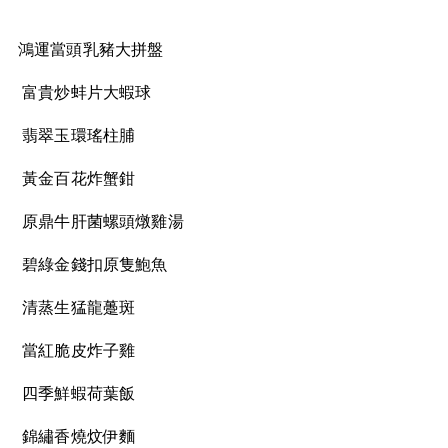
鴻運當頭乳豬大拼盤
富貴炒蚌片大蝦球
翡翠玉環瑤柱脯
黃金百花炸蟹鉗
原鼎牛肝菌螺頭燉雞湯
碧綠金錢扣原隻鮑魚
清蒸生猛龍躉斑
當紅脆皮炸子雞
四季鮮蝦荷葉飯
錦繡香燒炆伊麵