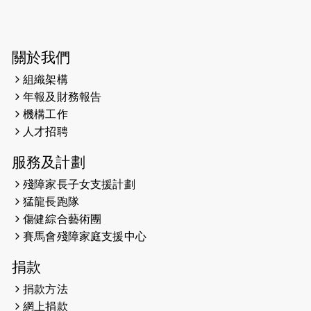
2026-06-04
猛龍長跑隊恆常練習 - 6月4日（19:00
開始）
2026-05-28
猛龍長跑隊恆常練習 - 5月28日
關於我們
（19:00開始）
組織架構
2026-05-22
猛龍戈壁慈善行 2026
年報及財務報告
機構工作
2026-05-21
猛龍長跑隊恆常練習 - 5月21日
人才招聘
（19:00開始）
服務及計劃
2026-05-14
猛龍長跑隊恆常練習 - 5月14日
殘障家長子女支援計劃
（19:00開始）
猛龍長跑隊
2026-05-07
猛龍長跑隊恆常練習 - 5月7日（19:00
傷健綜合藝術團
開始）
賽馬會殘障家庭支援中心
2026-04-30
猛龍長跑隊恆常練習 - 4月30日
捐款
（19:00開始）
捐款方法
網上捐款
2026-04-25
【 嘉里x 猛龍 行太平山 】