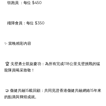
領跑員 ：每位 $450
殘障會員：每位 $350
✨ 當晚精彩內容
🏆 戈壁勇士凱旋慶功：為所有完成118公里戈壁挑戰的猛
龍隊員喝采致敬！
🤝 傷健共融15載回顧：共同見證香港傷健共融網絡15年來
的點滴與輝煌成就。