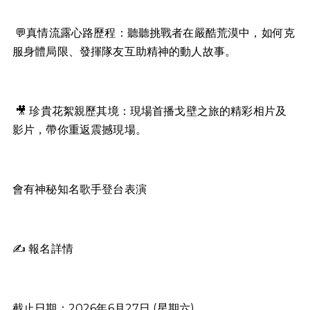
💬真情流露心路歷程：聽聽挑戰者在嚴酷荒漠中，如何克
服身體局限、發揮隊友互助精神的動人故事。
🎥 珍貴花絮親歷其境：現場首播戈壁之旅的精彩相片及
影片，帶你重返震撼現場。
會有神秘知名歌手登台表演
✍️ 報名詳情
截止日期：2026年6月27日 (星期六)