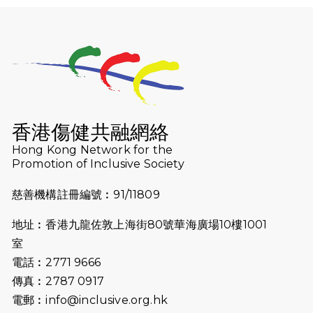
2026-07-25
世界肝炎日 - 免費乙肝快測活動
2026-07-23
猛龍長跑隊恆常練習 - 7月23日
（19:00開始）
2026-07-16
猛龍長跑隊恆常練習 - 7月16日
（19:00開始）
香港傷健共融網絡
2026-07-10
【猛龍戈壁118公里分享暨香港傷健共
Hong Kong Network for the
Promotion of Inclusive Society
融網絡15周年晚宴】
慈善機構註冊編號︰91/11809
2026-07-09
猛龍長跑隊恆常練習 - 7月9日（19:00
開始）
地址︰香港九龍佐敦上海街80號華海廣場10樓1001
2026-07-02
猛龍長跑隊恆常練習 - 7月2日（19:00
室
開始）
電話︰2771 9666
傳真︰2787 0917
2026-06-25
猛龍長跑隊恆常練習 - 6月25日
電郵︰
info@inclusive.org.hk
（19:00開始）