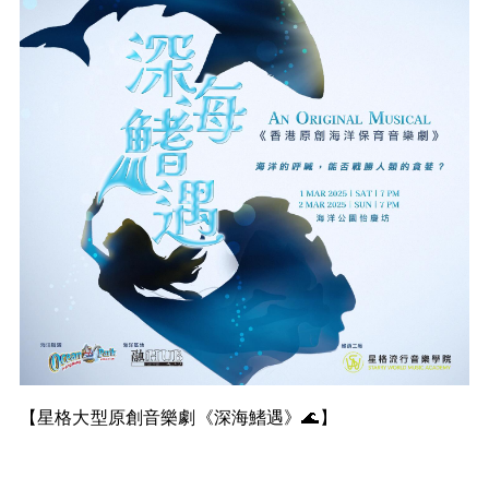
【星格大型原創音樂劇《深海鰭遇》🌊】