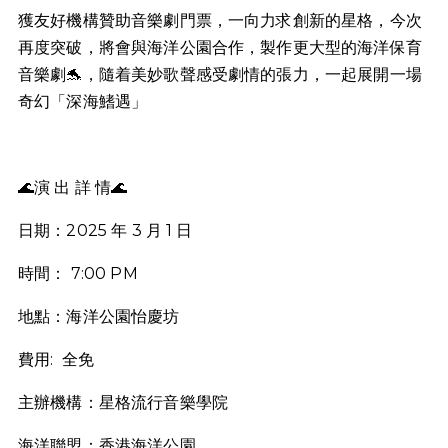
獲友好機構贊助音樂劇門票，一向力求創新的星格，今次
再度突破，將會與海洋公園合作，製作更大型的海洋保育
音樂劇🐬，隨着美妙歌聲感受劇情的張力，一起展開一場
奇幻「深海鰭遇」
🌊演 出 詳 情🌊
日期：2025 年 3 月 1 日
時間： 7:00 PM
地點：海洋公園怡慶坊
費用: 全免
主辦機構：星格流行音樂學院
海洋聯盟：香港海洋公園