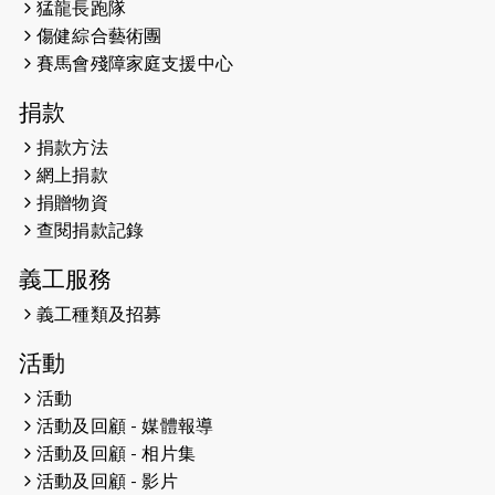
猛龍長跑隊
2026-05-07
猛龍長跑隊恆常練習 - 5月7日（19:00
傷健綜合藝術團
開始）
賽馬會殘障家庭支援中心
2026-04-30
猛龍長跑隊恆常練習 - 4月30日
捐款
（19:00開始）
捐款方法
網上捐款
2026-04-25
【 嘉里x 猛龍 行太平山 】
捐贈物資
2026-04-24
查閱捐款記錄
「猛龍慈善共融音樂夜」
義工服務
2026-04-23
猛龍長跑隊恆常練習 - 4月23日
（19:00開始）
義工種類及招募
2026-04-19
「愛護兒童全城舞動創彩虹」SDG 千
活動
人創世界紀錄
活動
活動及回顧 - 媒體報導
2026-04-16
猛龍長跑隊恆常練習 - 4月16日
（19:00開始）
活動及回顧 - 相片集
活動及回顧 - 影片