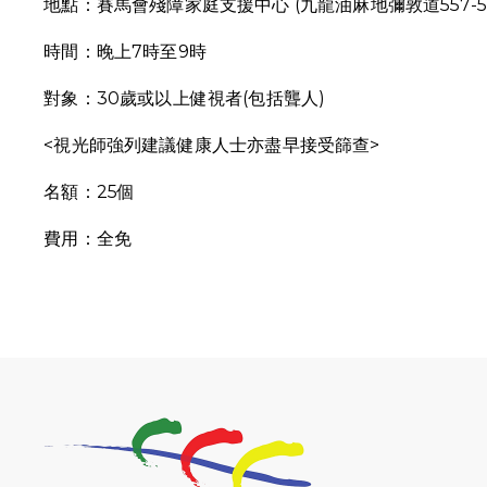
地點：賽馬會殘障家庭支援中心 (九龍油麻地彌敦道557-55
時間：晚上7時至9時
對象：30歲或以上健視者(包括聾人)
<視光師強列建議健康人士亦盡早接受篩查>
名額：25個
費用：全免