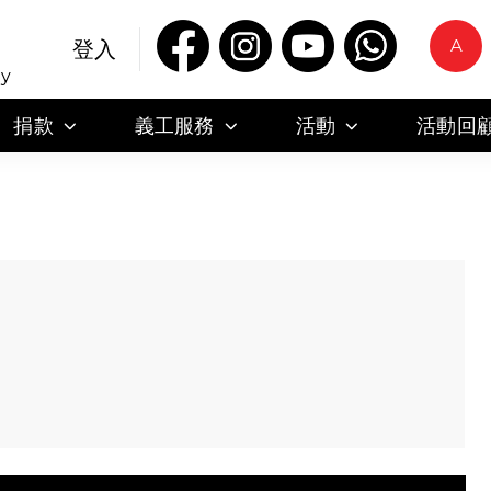
A
登入
ty
捐款
義工服務
活動
活動回