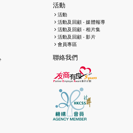
2026-04-30
猛龍長跑隊恆常練習 - 4月30日
活動
（19:00開始）
活動
2026-04-25
【 嘉里x 猛龍 行太平山 】
活動及回顧 - 媒體報導
活動及回顧 - 相片集
2026-04-24
「猛龍慈善共融音樂夜」
活動及回顧 - 影片
會員專區
2026-04-23
猛龍長跑隊恆常練習 - 4月23日
（19:00開始）
聯絡我們
心
2026-04-19
「愛護兒童全城舞動創彩虹」SDG
千人創世界紀錄
2026-04-16
猛龍長跑隊恆常練習 - 4月16日
（19:00開始）
2026-04-12
50+閃亮人生先導計劃—第四次慈善
賽事----小Q慈善跑及嘉年華活動
2026-04-11
Stone越野跑班 -- 香港五峰（滿）