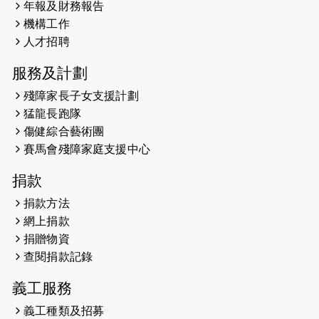
2026-05-22
猛龍戈壁慈善行 2026
年報及財務報告
機構工作
2026-05-21
猛龍長跑隊恆常練習 - 5月21日
人才招聘
（19:00開始）
服務及計劃
2026-05-14
猛龍長跑隊恆常練習 - 5月14日
殘障家長子女支援計劃
（19:00開始）
猛龍長跑隊
2026-05-07
猛龍長跑隊恆常練習 - 5月7日（19:00
傷健綜合藝術團
開始）
賽馬會殘障家庭支援中心
2026-04-30
猛龍長跑隊恆常練習 - 4月30日
捐款
（19:00開始）
捐款方法
網上捐款
2026-04-25
【 嘉里x 猛龍 行太平山 】
捐贈物資
2026-04-24
查閱捐款記錄
「猛龍慈善共融音樂夜」
義工服務
2026-04-23
猛龍長跑隊恆常練習 - 4月23日
（19:00開始）
義工種類及招募