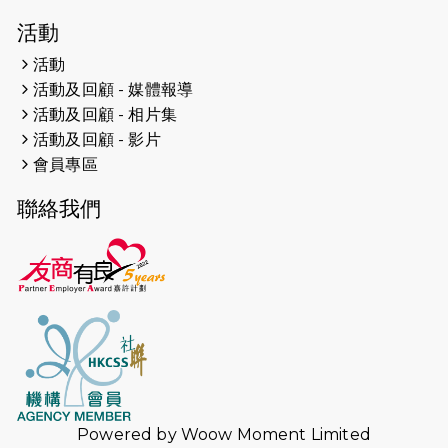
2026-04-19
「愛護兒童全城舞動創彩虹」SDG 千
活動
人創世界紀錄
活動
活動及回顧 - 媒體報導
2026-04-16
猛龍長跑隊恆常練習 - 4月16日
（19:00開始）
活動及回顧 - 相片集
活動及回顧 - 影片
2026-04-12
50+閃亮人生先導計劃—第四次慈善賽
會員專區
事----小Q慈善跑及嘉年華活動
聯絡我們
2026-04-11
Stone越野跑班 -- 香港五峰（滿）
2026-04-10
太古家＋賞系列：漫步魔術與音樂
2026-04-09
猛龍長跑隊恆常練習 - 4月9日（19:00
開始）
2026-04-02
猛龍長跑隊恆常練習 - 4月2日（19:00
開始）
Powered by
Woow Moment Limited
2026-03-26
猛龍長跑隊恆常練習 - 3月26日