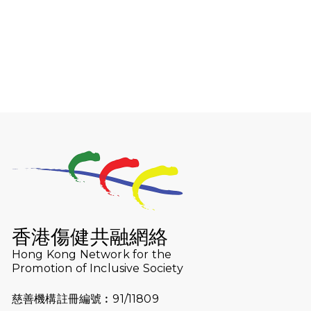
（19:00開始）
2026-08-06
猛龍長跑隊恆常練習 - 8月6日（19:00
開始）
2026-07-30
猛龍長跑隊恆常練習 - 7月30日
（19:00開始）
2026-07-25
世界肝炎日 - 免費乙肝快測活動
2026-07-23
猛龍長跑隊恆常練習 - 7月23日
（19:00開始）
2026-07-16
猛龍長跑隊恆常練習 - 7月16日
（19:00開始）
香港傷健共融網絡
2026-07-10
【猛龍戈壁118公里分享暨香港傷健共
Hong Kong Network for the
Promotion of Inclusive Society
融網絡15周年晚宴】
慈善機構註冊編號︰91/11809
2026-07-09
猛龍長跑隊恆常練習 - 7月9日（19:00