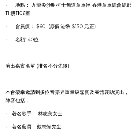
•
地點： 九龍尖沙咀柯士甸道童軍徑 香港童軍總會總部
11 樓1106室
•
會員價： $60 (原價:港幣 $150 元正)
•
名額: 40位
演出嘉賓名單 (排名不分先後)
本會榮幸邀請到多位音樂界重量級嘉賓及團體襄助演出，
陣容包括：
• 著名歌手： 林志美女士
• 著名藝員：戴志偉先生