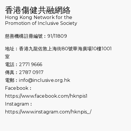
（19:00開始）
香港傷健共融網絡
2026-07-10
【猛龍戈壁118公里分享暨香港傷健共
Hong Kong Network for the
Promotion of Inclusive Society
融網絡15周年晚宴】
慈善機構註冊編號︰91/11809
2026-07-09
猛龍長跑隊恆常練習 - 7月9日（19:00
開始）
地址︰香港九龍佐敦上海街80號華海廣場10樓1001
2026-07-02
猛龍長跑隊恆常練習 - 7月2日（19:00
室
開始）
電話︰2771 9666
傳真︰2787 0917
2026-06-25
猛龍長跑隊恆常練習 - 6月25日
電郵︰
info@inclusive.org.hk
（19:00開始）
Facebook︰
2026-06-18
猛龍長跑隊恆常練習 - 6月18日
https://www.facebook.com/hknpis1
（19:00開始）打風取消
Instagram︰
https://www.instagram.com/hknpis_/
2026-06-11
猛龍長跑隊恆常練習 - 6月11日（19:00
開始）