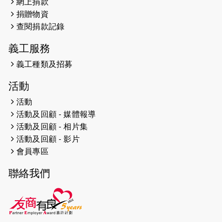
網上捐款
2026-04-25
【 嘉里x 猛龍 行太平山 】
捐贈物資
2026-04-24
查閱捐款記錄
「猛龍慈善共融音樂夜」
義工服務
2026-04-23
猛龍長跑隊恆常練習 - 4月23日
（19:00開始）
義工種類及招募
2026-04-19
「愛護兒童全城舞動創彩虹」SDG 千
活動
人創世界紀錄
活動
活動及回顧 - 媒體報導
2026-04-16
猛龍長跑隊恆常練習 - 4月16日
（19:00開始）
活動及回顧 - 相片集
活動及回顧 - 影片
2026-04-12
50+閃亮人生先導計劃—第四次慈善賽
會員專區
事----小Q慈善跑及嘉年華活動
聯絡我們
2026-04-11
Stone越野跑班 -- 香港五峰（滿）
2026-04-10
太古家＋賞系列：漫步魔術與音樂