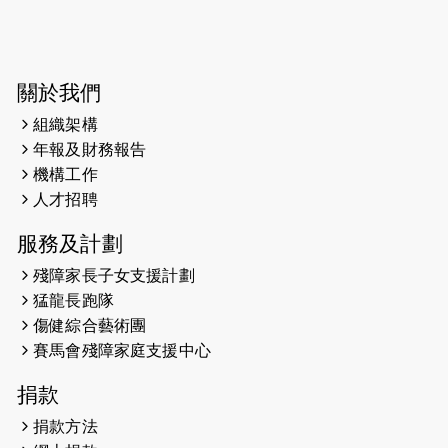
2026-06-04
猛龍長跑隊恆常練習 - 6月4日（19:00
開始）
2026-05-28
猛龍長跑隊恆常練習 - 5月28日
關於我們
（19:00開始）
組織架構
2026-05-22
猛龍戈壁慈善行 2026
年報及財務報告
機構工作
2026-05-21
猛龍長跑隊恆常練習 - 5月21日
人才招聘
（19:00開始）
服務及計劃
2026-05-14
猛龍長跑隊恆常練習 - 5月14日
殘障家長子女支援計劃
（19:00開始）
猛龍長跑隊
2026-05-07
猛龍長跑隊恆常練習 - 5月7日（19:00
傷健綜合藝術團
開始）
賽馬會殘障家庭支援中心
2026-04-30
猛龍長跑隊恆常練習 - 4月30日
捐款
（19:00開始）
捐款方法