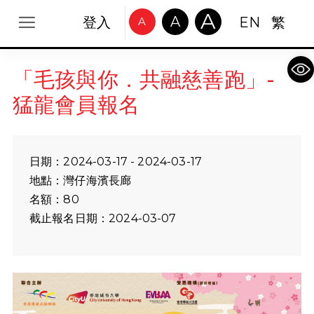
A
A
登入
EN
繁
A
Op
「毛孩與你．共融慈善跑」-
猛龍會員報名
日期：2024-03-17 - 2024-03-17
地點：灣仔海濱長廊
名額：80
截止報名日期：2024-03-07