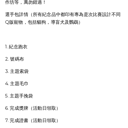
作坊等，萬勿錯過！
選手包詳情（所有紀念品中都印有專為是次比賽設計不同
Q版寵物，包括貓狗，導盲犬及鸚鵡）
1. 紀念跑衣
2. 號碼布
3. 主題索袋
4. 主題毛巾
5. 主題手挽袋
6. 完成獎牌（活動日領取）
7. 完成證書（活動日領取）