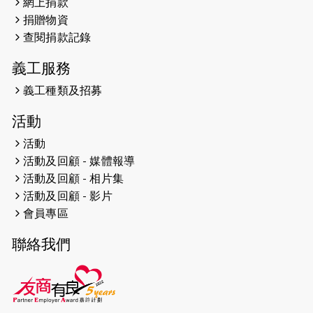
網上捐款
2026-04-25
【 嘉里x 猛龍 行太平山 】
捐贈物資
2026-04-24
查閱捐款記錄
「猛龍慈善共融音樂夜」
義工服務
2026-04-23
猛龍長跑隊恆常練習 - 4月23日
（19:00開始）
義工種類及招募
2026-04-19
「愛護兒童全城舞動創彩虹」SDG 千
活動
人創世界紀錄
活動
活動及回顧 - 媒體報導
2026-04-16
猛龍長跑隊恆常練習 - 4月16日
（19:00開始）
活動及回顧 - 相片集
活動及回顧 - 影片
2026-04-12
50+閃亮人生先導計劃—第四次慈善賽
會員專區
事----小Q慈善跑及嘉年華活動
聯絡我們
2026-04-11
Stone越野跑班 -- 香港五峰（滿）
2026-04-10
太古家＋賞系列：漫步魔術與音樂