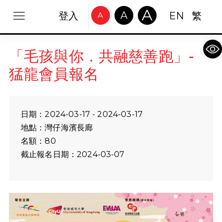
A
A
登入
EN
繁
A
Op
「毛孩與你．共融慈善跑」-
猛龍會員報名
日期：2024-03-17 - 2024-03-17
地點：灣仔海濱長廊
名額：80
截止報名日期：2024-03-07