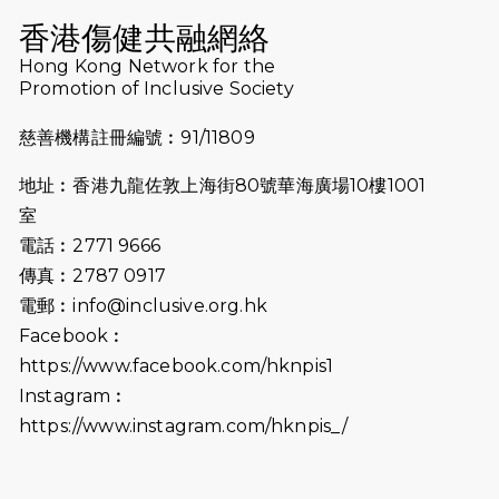
（19:00開始）
香港傷健共融網絡
2026-07-10
【猛龍戈壁118公里分享暨香港傷健共
Hong Kong Network for the
Promotion of Inclusive Society
融網絡15周年晚宴】
慈善機構註冊編號︰91/11809
2026-07-09
猛龍長跑隊恆常練習 - 7月9日（19:00
開始）
地址︰香港九龍佐敦上海街80號華海廣場10樓1001
2026-07-02
猛龍長跑隊恆常練習 - 7月2日（19:00
室
開始）
電話︰2771 9666
傳真︰2787 0917
2026-06-25
猛龍長跑隊恆常練習 - 6月25日
電郵︰
info@inclusive.org.hk
（19:00開始）
Facebook︰
2026-06-18
猛龍長跑隊恆常練習 - 6月18日
https://www.facebook.com/hknpis1
（19:00開始）打風取消
Instagram︰
https://www.instagram.com/hknpis_/
2026-06-11
猛龍長跑隊恆常練習 - 6月11日（19:00
開始）