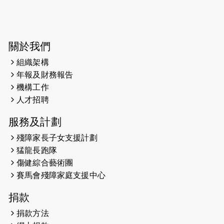
2026-06-04
猛龍長跑隊恆常練習 - 6月4日（19:00
開始）
2026-05-28
猛龍長跑隊恆常練習 - 5月28日
關於我們
（19:00開始）
組織架構
2026-05-22
猛龍戈壁慈善行 2026
年報及財務報告
機構工作
2026-05-21
猛龍長跑隊恆常練習 - 5月21日
人才招聘
（19:00開始）
服務及計劃
2026-05-14
猛龍長跑隊恆常練習 - 5月14日
殘障家長子女支援計劃
（19:00開始）
猛龍長跑隊
2026-05-07
猛龍長跑隊恆常練習 - 5月7日（19:00
傷健綜合藝術團
開始）
賽馬會殘障家庭支援中心
2026-04-30
猛龍長跑隊恆常練習 - 4月30日
捐款
（19:00開始）
捐款方法