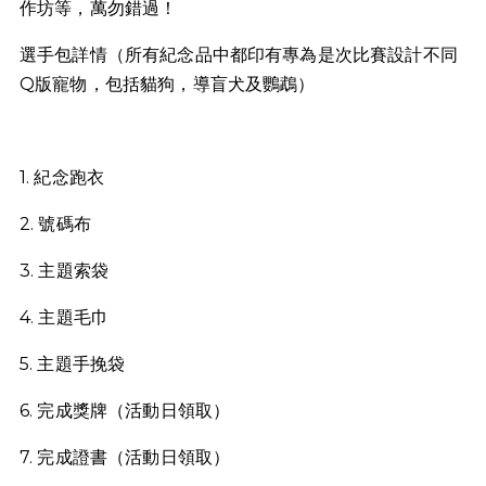
作坊等，萬勿錯過！
選手包詳情（所有紀念品中都印有專為是次比賽設計不同
Q版寵物，包括貓狗，導盲犬及鸚鵡）
1. 紀念跑衣
2. 號碼布
3. 主題索袋
4. 主題毛巾
5. 主題手挽袋
6. 完成獎牌（活動日領取）
7. 完成證書（活動日領取）