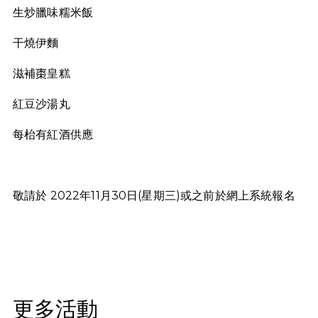
生炒臘味糯米飯
干燒伊麵
滋補棗皇糕
紅豆沙湯丸
每枱有紅酒供應
敬請於 2022年11月30日(星期三)或之前於網上系統報名
更多活動