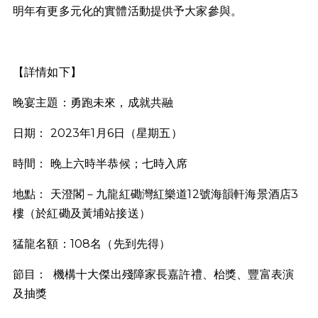
明年有更多元化的實體活動提供予大家參與。
【詳情如下】
晚宴主題：勇跑未來，成就共融
日期： 2023年1月6日（星期五）
時間： 晚上六時半恭候；七時入席
地點： 天澄閣－九龍紅磡灣紅樂道12號海韻軒海景酒店3
樓（於紅磡及黃埔站接送）
猛龍名額：108名（先到先得）
節目： 機構十大傑出殘障家長嘉許禮、枱獎、豐富表演
及抽獎