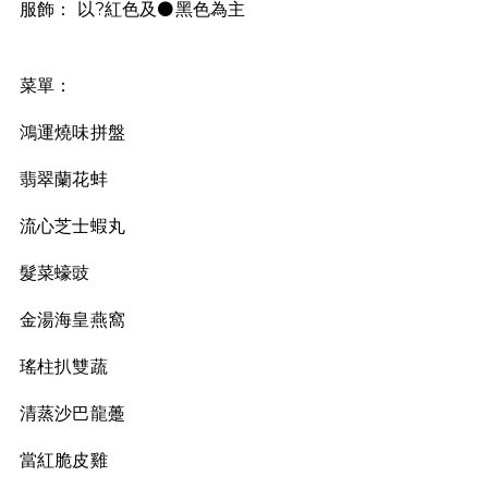
服飾： 以?紅色及⚫黑色為主
菜單：
鴻運燒味拼盤
翡翠蘭花蚌
流心芝士蝦丸
髮菜蠔豉
金湯海皇燕窩
瑤柱扒雙蔬
清蒸沙巴龍躉
當紅脆皮雞