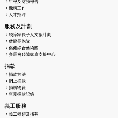
2026-05-22
猛龍戈壁慈善行 2026
年報及財務報告
機構工作
2026-05-21
猛龍長跑隊恆常練習 - 5月21日
人才招聘
（19:00開始）
服務及計劃
2026-05-14
猛龍長跑隊恆常練習 - 5月14日
殘障家長子女支援計劃
（19:00開始）
猛龍長跑隊
2026-05-07
猛龍長跑隊恆常練習 - 5月7日（19:00
傷健綜合藝術團
開始）
賽馬會殘障家庭支援中心
2026-04-30
猛龍長跑隊恆常練習 - 4月30日
捐款
（19:00開始）
捐款方法
網上捐款
2026-04-25
【 嘉里x 猛龍 行太平山 】
捐贈物資
2026-04-24
查閱捐款記錄
「猛龍慈善共融音樂夜」
義工服務
2026-04-23
猛龍長跑隊恆常練習 - 4月23日
（19:00開始）
義工種類及招募