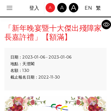
A
A
登入
EN
繁
A
Op
「新年晚宴暨十大傑出殘障家
長嘉許禮」【額滿】
日期：2023-01-06 - 2023-01-06
地點：天澄閣
名額：130
截止報名日期：2022-11-30