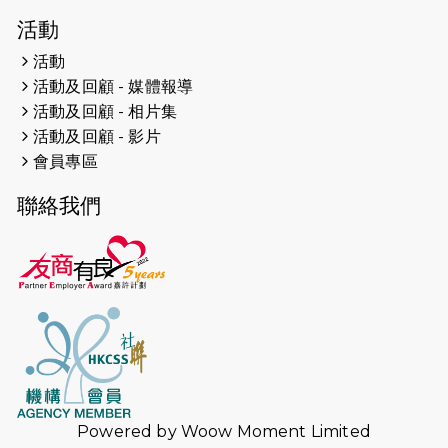
2026-04-19
「愛護兒童全城舞動創彩虹」SDG 千
活動
人創世界紀錄
活動
活動及回顧 - 媒體報導
2026-04-16
猛龍長跑隊恆常練習 - 4月16日
（19:00開始）
活動及回顧 - 相片集
活動及回顧 - 影片
2026-04-12
50+閃亮人生先導計劃—第四次慈善賽
會員專區
事----小Q慈善跑及嘉年華活動
聯絡我們
2026-04-11
Stone越野跑班 -- 香港五峰（滿）
2026-04-10
太古家＋賞系列：漫步魔術與音樂
2026-04-09
猛龍長跑隊恆常練習 - 4月9日（19:00
開始）
2026-04-02
猛龍長跑隊恆常練習 - 4月2日（19:00
開始）
Powered by
Woow Moment Limited
2026-03-26
猛龍長跑隊恆常練習 - 3月26日