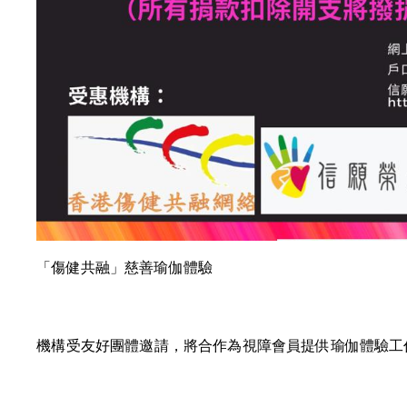
「傷健共融」慈善瑜伽體驗
機構受友好團體邀請，將合作為視障會員提供瑜伽體驗工