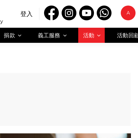
A
登入
ty
捐款
義工服務
活動
活動回