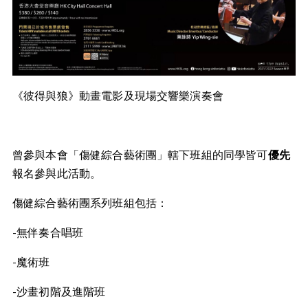
《彼得與狼》動畫電影及現場交響樂演奏會
曾參與本會「傷健綜合藝術團」轄下班組的同學皆可
優先
報名參與此活動。
傷健綜合藝術團系列班組包括：
-無伴奏合唱班
-魔術班
-沙畫初階及進階班