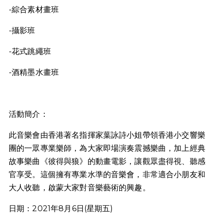
-綜合素材畫班
-攝影班
-花式跳繩班
-酒精墨水畫班
活動簡介：
此音樂會由香港著名指揮家葉詠詩小姐帶領香港小交響樂
團的一眾專業樂師，為大家即場演奏震撼樂曲，加上經典
故事樂曲《彼得與狼》的動畫電影，讓觀眾盡得視、聽感
官享受。這個擁有專業水準的音樂會，非常適合小朋友和
大人收聽，啟蒙大家對音樂藝術的興趣。
日期：2021年8月6日(星期五)