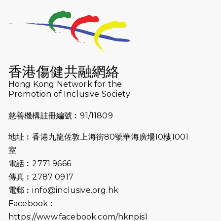
2026-07-23
猛龍長跑隊恆常練習 - 7月23日
（19:00開始）
2026-07-16
猛龍長跑隊恆常練習 - 7月16日
（19:00開始）
香港傷健共融網絡
2026-07-10
【猛龍戈壁118公里分享暨香港傷健共
Hong Kong Network for the
Promotion of Inclusive Society
融網絡15周年晚宴】
慈善機構註冊編號︰91/11809
2026-07-09
猛龍長跑隊恆常練習 - 7月9日（19:00
開始）
地址︰香港九龍佐敦上海街80號華海廣場10樓1001
2026-07-02
猛龍長跑隊恆常練習 - 7月2日（19:00
室
開始）
電話︰2771 9666
傳真︰2787 0917
2026-06-25
猛龍長跑隊恆常練習 - 6月25日
電郵︰
info@inclusive.org.hk
（19:00開始）
Facebook︰
2026-06-18
猛龍長跑隊恆常練習 - 6月18日
https://www.facebook.com/hknpis1