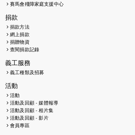
開始）
賽馬會殘障家庭支援中心
2026-04-30
猛龍長跑隊恆常練習 - 4月30日
捐款
（19:00開始）
捐款方法
網上捐款
2026-04-25
【 嘉里x 猛龍 行太平山 】
捐贈物資
2026-04-24
查閱捐款記錄
「猛龍慈善共融音樂夜」
義工服務
2026-04-23
猛龍長跑隊恆常練習 - 4月23日
（19:00開始）
義工種類及招募
2026-04-19
「愛護兒童全城舞動創彩虹」SDG 千
活動
人創世界紀錄
活動
活動及回顧 - 媒體報導
2026-04-16
猛龍長跑隊恆常練習 - 4月16日
（19:00開始）
活動及回顧 - 相片集
活動及回顧 - 影片
2026-04-12
50+閃亮人生先導計劃—第四次慈善賽
會員專區
事----小Q慈善跑及嘉年華活動