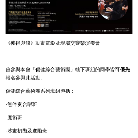
《彼得與狼》動畫電影及現場交響樂演奏會
曾參與本會「傷健綜合藝術團」轄下班組的同學皆可
優先
報名參與此活動。
傷健綜合藝術團系列班組包括：
-無伴奏合唱班
-魔術班
-沙畫初階及進階班