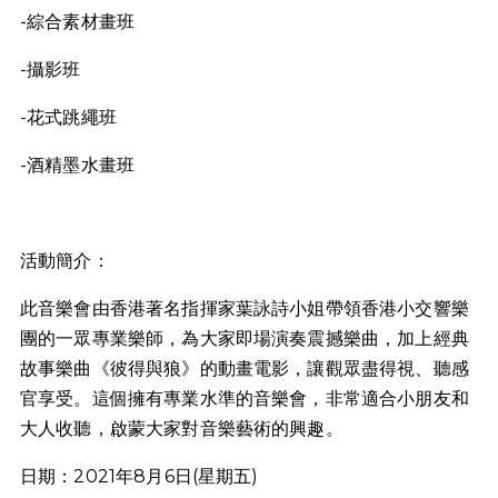
-綜合素材畫班
-攝影班
-花式跳繩班
-酒精墨水畫班
活動簡介：
此音樂會由香港著名指揮家葉詠詩小姐帶領香港小交響樂
團的一眾專業樂師，為大家即場演奏震撼樂曲，加上經典
故事樂曲《彼得與狼》的動畫電影，讓觀眾盡得視、聽感
官享受。這個擁有專業水準的音樂會，非常適合小朋友和
大人收聽，啟蒙大家對音樂藝術的興趣。
日期：2021年8月6日(星期五)