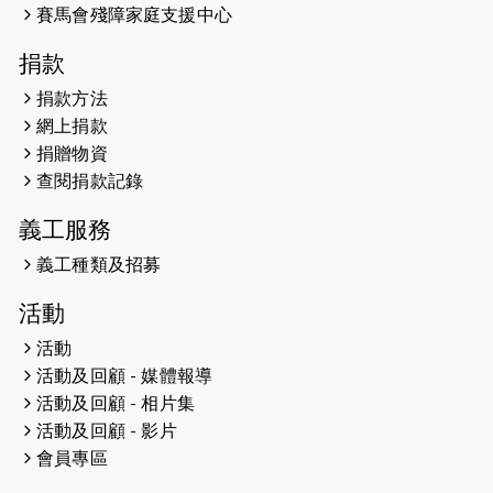
開始）
賽馬會殘障家庭支援中心
2026-04-30
猛龍長跑隊恆常練習 - 4月30日
捐款
（19:00開始）
捐款方法
網上捐款
2026-04-25
【 嘉里x 猛龍 行太平山 】
捐贈物資
2026-04-24
查閱捐款記錄
「猛龍慈善共融音樂夜」
義工服務
2026-04-23
猛龍長跑隊恆常練習 - 4月23日
（19:00開始）
義工種類及招募
2026-04-19
「愛護兒童全城舞動創彩虹」SDG 千
活動
人創世界紀錄
活動
活動及回顧 - 媒體報導
2026-04-16
猛龍長跑隊恆常練習 - 4月16日
（19:00開始）
活動及回顧 - 相片集
活動及回顧 - 影片
2026-04-12
50+閃亮人生先導計劃—第四次慈善賽
會員專區
事----小Q慈善跑及嘉年華活動