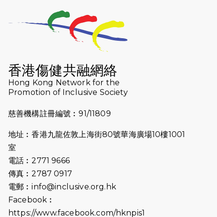
2026-07-23
猛龍長跑隊恆常練習 - 7月23日
（19:00開始）
2026-07-16
猛龍長跑隊恆常練習 - 7月16日
（19:00開始）
香港傷健共融網絡
2026-07-10
【猛龍戈壁118公里分享暨香港傷健共
Hong Kong Network for the
Promotion of Inclusive Society
融網絡15周年晚宴】
慈善機構註冊編號︰91/11809
2026-07-09
猛龍長跑隊恆常練習 - 7月9日（19:00
開始）
地址︰香港九龍佐敦上海街80號華海廣場10樓1001
2026-07-02
猛龍長跑隊恆常練習 - 7月2日（19:00
室
開始）
電話︰2771 9666
傳真︰2787 0917
2026-06-25
猛龍長跑隊恆常練習 - 6月25日
電郵︰
info@inclusive.org.hk
（19:00開始）
Facebook︰
2026-06-18
猛龍長跑隊恆常練習 - 6月18日
https://www.facebook.com/hknpis1