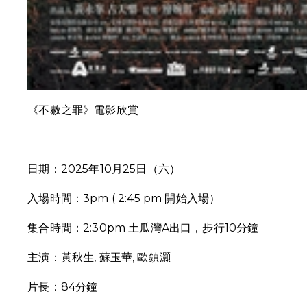
《不赦之罪》電影欣賞
日期：2025年10月25日（六）
入場時間：3pm ( 2:45 pm 開始入場）
集合時間：2:30pm 土瓜灣A出口，步行10分鐘
主演：黃秋生, 蘇玉華, 歐鎮灝
片長：84分鐘