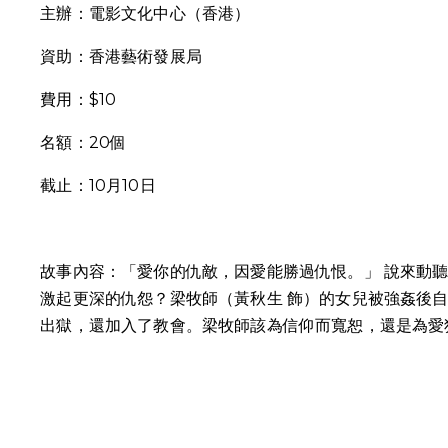
主辦：電影文化中心（香港）
資助：香港藝術發展局
費用：$10
名額：20個
截止：10月10日
故事內容：「愛你的仇敵，因愛能勝過仇恨。」 說來動
激起更深的仇怨？梁牧師（黃秋生 飾）的女兒被強姦後
出獄，還加入了教會。梁牧師該為信仰而寬恕，還是為愛