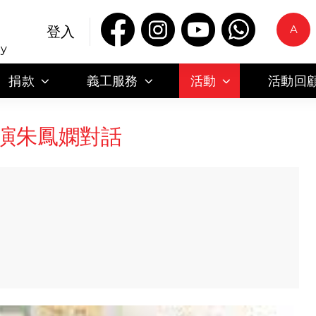
A
登入
ty
捐款
義工服務
活動
活動回
演朱鳳嫻對話