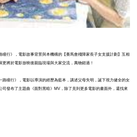
路瞳行》，電影故事背景與本機構的【
賽馬會殘障家長子女支援計劃】互相
演更將於電影放映後親臨現場與大家交流，萬物錯過！
一路瞳行》，電影以導演的經歷為藍本，
講述父母失明，誕下視力健全的女
公司發布了主題曲《面對黑暗》MV，
除了見到更多電影的畫面外，還找來