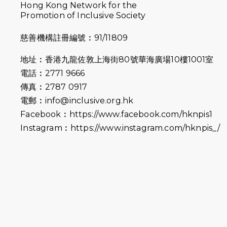
Hong Kong Network for the
Promotion of Inclusive Society
慈善機構註冊編號︰91/11809
地址︰香港九龍佐敦上海街80號華海廣場10樓1001室
電話︰2771 9666
傳真︰2787 0917
電郵︰
info@inclusive.org.hk
Facebook︰
https://www.facebook.com/hknpis1
Instagram︰
https://www.instagram.com/hknpis_/