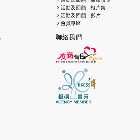
2026-04-30
猛龍長跑隊恆常練習 - 4月30日
活動及回顧 - 相片集
（19:00開始）
活動及回顧 - 影片
2026-04-25
【 嘉里x 猛龍 行太平山 】
會員專區
聯絡我們
2026-04-24
「猛龍慈善共融音樂夜」
心
2026-04-23
猛龍長跑隊恆常練習 - 4月23日
（19:00開始）
2026-04-19
「愛護兒童全城舞動創彩虹」SDG
千人創世界紀錄
2026-04-16
猛龍長跑隊恆常練習 - 4月16日
（19:00開始）
2026-04-12
50+閃亮人生先導計劃—第四次慈善
賽事----小Q慈善跑及嘉年華活動
2026-04-11
Stone越野跑班 -- 香港五峰（滿）