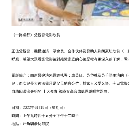
《一路瞳行》父親節電影欣賞
正值父親節，機構邀請一眾會員、合作伙伴及贊助人到朗豪坊欣賞《
一
呼應，
希望大眾看完電影後對殘障家庭的心路歷程有更深入的了解，
導
電影簡介：由新晉導演朱鳳嫻執導；惠英紅、
吳岱融及吳千語主演的《
兒，
而女兒長大後深覺只是父母的盲公竹，對家人又愛又恨。
今日電影
自幼因眼癌失明的 十大傑青 視障女高音蕭凱恩獻唱主題曲。
日期：2022年6月19日（星期日）
時間：上午九時四十五分至下午十二時半
地點：旺角朗豪坊戲院