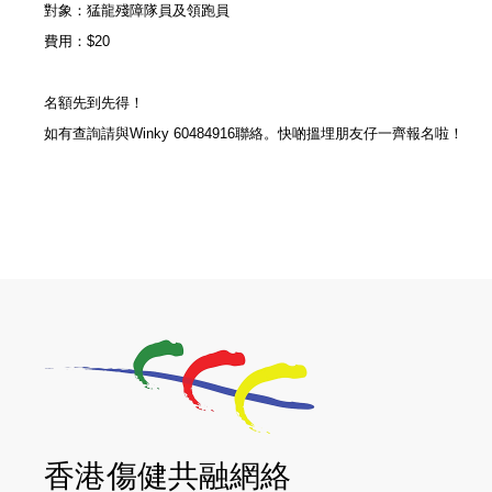
對象：猛龍殘障隊員及領跑員
費用：$20
名額先到先得！
如有查詢請與Winky 60484916聯絡。快啲搵埋朋友仔一齊報名啦！
香港傷健共融網絡