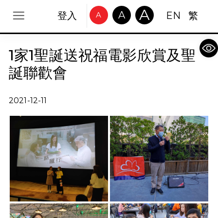
A
A
登入
EN
繁
A
Op
1家1聖誕送祝福電影欣賞及聖
誕聯歡會
2021-12-11