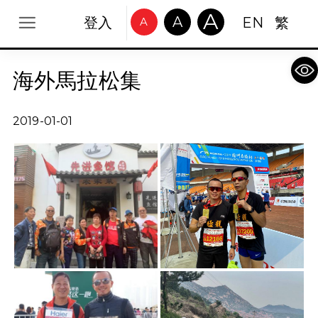
A
A
登入
EN
繁
A
Op
海外馬拉松集
2019-01-01