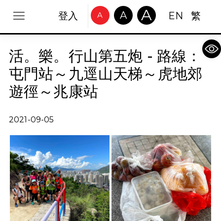
A
A
登入
EN
繁
A
Op
活。樂。行山第五炮 - 路線：
屯門站～九逕山天梯～虎地郊
遊徑～兆康站
2021-09-05