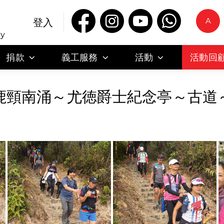
A
登入
ty
捐款
義工服務
活動
活動回
：鹿頸南涌～尤徳爵士紀念亭～古