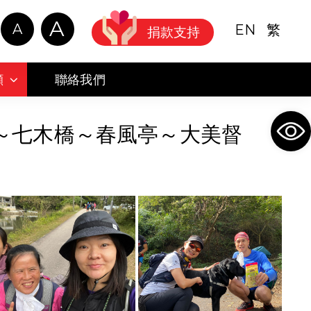
A
A
EN
繁
捐款支持
顧
聯絡我們
Ope
道～七木橋～春風亭～大美督