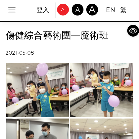
A
A
登入
EN
繁
A
Op
傷健綜合藝術團—魔術班
2021-05-08